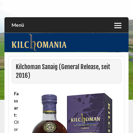
Skip
to
All about the Kilchoman distillery and its whiskies
kilchomania.com
content
Menü
Kilchoman Sanaig (General Release, seit
2016)
Fa
ss
ar
t:
Ol
or