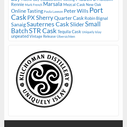
Marsala
Rennie
Mezcal Cask
New Oak
Mark French
Port
Peter Wills
Online Tasting
Paula Lawson
Cask
PX Sherry
Quarter Cask
Robin Bignal
Small
Sauternes Cask
Slider
Sanaig
STR Cask
Batch
Tequila Cask
Uniquely Islay
unpeated
Vintage Release
Übersichten