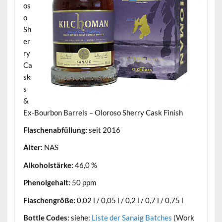
os
o
Sh
er
ry
Ca
sk
s
&
Ex-Bourbon Barrels – Oloroso Sherry Cask Finish
Flaschenabfüllung:
seit 2016
Alter:
NAS
Alkoholstärke:
46,0 %
Phenolgehalt:
50 ppm
Flaschengröße:
0,02 l / 0,05 l / 0,2 l / 0,7 l / 0,75 l
Bottle Codes:
siehe:
Liste der Sanaig Batches
(Work