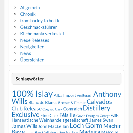
Allgemein
Chronik
from barley to bottle
Geschmacksführer
Kilchomania verkostet
Neue Releases
Neuigkeiten
News
Übersichten
Schlagwörter
100% Islay
Anthony
Alba Import
Am Burach
Wills
Calvados
Blanc de Blancs
Bresser & Timmer
Distillery
Club Release
Comraich
Cognac Cask
Exclusive
Fèis Ile
Fino Cask
Gavin Douglas
George Wills
Hanseatische Weinhandelsgesellschaft
James Swan
Loch Gorm
Machir
James Wills
John MacLellan
Bay
Madeira
Malcolm
Machir Bay Collaborative Vatting