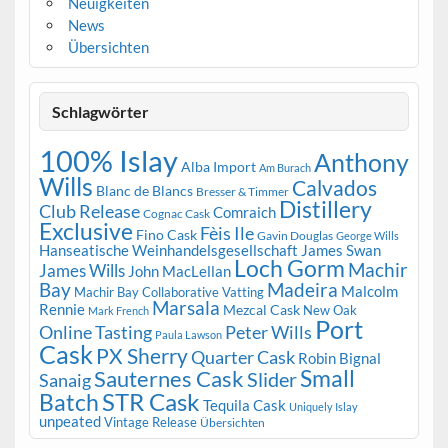
Neuigkeiten
News
Übersichten
Schlagwörter
100% Islay
Anthony
Alba Import
Am Burach
Wills
Calvados
Blanc de Blancs
Bresser & Timmer
Distillery
Club Release
Comraich
Cognac Cask
Exclusive
Fèis Ile
Fino Cask
Gavin Douglas
George Wills
Hanseatische Weinhandelsgesellschaft
James Swan
Loch Gorm
Machir
James Wills
John MacLellan
Bay
Madeira
Malcolm
Machir Bay Collaborative Vatting
Marsala
Rennie
Mezcal Cask
New Oak
Mark French
Port
Peter Wills
Online Tasting
Paula Lawson
Cask
PX Sherry
Quarter Cask
Robin Bignal
Small
Sauternes Cask
Slider
Sanaig
STR Cask
Batch
Tequila Cask
Uniquely Islay
unpeated
Vintage Release
Übersichten