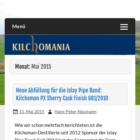
Skip
to
All about the Kilchoman distillery and its whiskies
kilchomania.com
content
Menü
Monat:
Mai 2015
Neue Abfüllung für die Islay Pipe Band:
Kilchoman PX Sherry Cask Finish 681/2010
11. Mai 2015
Hans-Peter Neumann
Wie wir schon mehrfach berichteten ist die
Kilchoman-Destillerie seit 2012 Sponsor der Islay