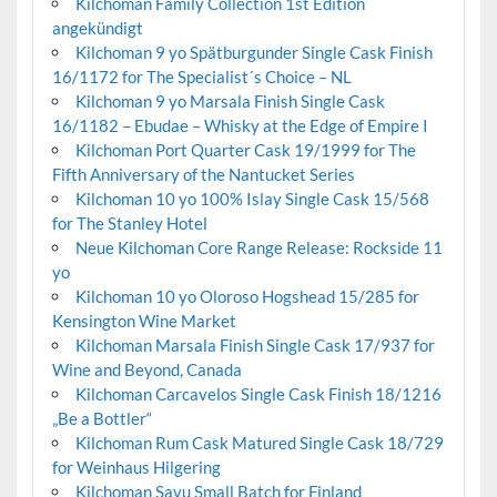
Kilchoman Family Collection 1st Edition
angekündigt
Kilchoman 9 yo Spätburgunder Single Cask Finish
16/1172 for The Specialist´s Choice – NL
Kilchoman 9 yo Marsala Finish Single Cask
16/1182 – Ebudae – Whisky at the Edge of Empire I
Kilchoman Port Quarter Cask 19/1999 for The
Fifth Anniversary of the Nantucket Series
Kilchoman 10 yo 100% Islay Single Cask 15/568
for The Stanley Hotel
Neue Kilchoman Core Range Release: Rockside 11
yo
Kilchoman 10 yo Oloroso Hogshead 15/285 for
Kensington Wine Market
Kilchoman Marsala Finish Single Cask 17/937 for
Wine and Beyond, Canada
Kilchoman Carcavelos Single Cask Finish 18/1216
„Be a Bottler“
Kilchoman Rum Cask Matured Single Cask 18/729
for Weinhaus Hilgering
Kilchoman Savu Small Batch for Finland