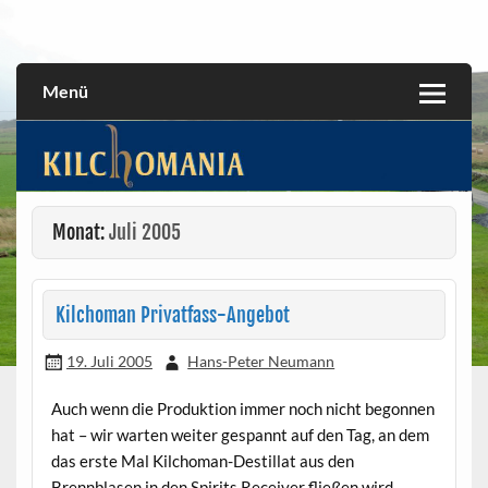
Skip
to
All about the Kilchoman distillery and its whiskies
kilchomania.com
content
Menü
Monat:
Juli 2005
Kilchoman Privatfass-Angebot
19. Juli 2005
Hans-Peter Neumann
Auch wenn die Produktion immer noch nicht begonnen
hat – wir warten weiter gespannt auf den Tag, an dem
das erste Mal Kilchoman-Destillat aus den
Brennblasen in den Spirits Receiver fließen wird –