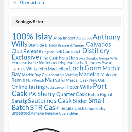
Übersichten
Schlagwörter
100% Islay
Anthony
Alba Import
Am Burach
Wills
Calvados
Blanc de Blancs
Bresser & Timmer
Distillery
Club Release
Comraich
Cognac Cask
Exclusive
Fèis Ile
Fino Cask
Gavin Douglas
George Wills
Hanseatische Weinhandelsgesellschaft
James Swan
Loch Gorm
Machir
James Wills
John MacLellan
Bay
Madeira
Malcolm
Machir Bay Collaborative Vatting
Marsala
Rennie
Mezcal Cask
New Oak
Mark French
Port
Peter Wills
Online Tasting
Paula Lawson
Cask
PX Sherry
Quarter Cask
Robin Bignal
Small
Sauternes Cask
Slider
Sanaig
STR Cask
Batch
Tequila Cask
Uniquely Islay
unpeated
Vintage Release
Übersichten