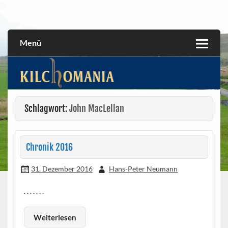
Skip
to
All about the Kilchoman distillery and its whiskies
kilchomania.com
content
Menü
Schlagwort:
John MacLellan
Chronik 2016
31. Dezember 2016
Hans-Peter Neumann
. . . . . . .
Weiterlesen