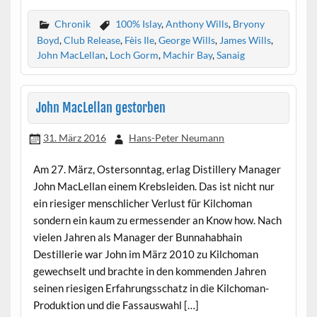
Chronik
100% Islay
,
Anthony Wills
,
Bryony
Boyd
,
Club Release
,
Fèis Ile
,
George Wills
,
James Wills
,
John MacLellan
,
Loch Gorm
,
Machir Bay
,
Sanaig
John MacLellan gestorben
31. März 2016
Hans-Peter Neumann
Am 27. März, Ostersonntag, erlag Distillery Manager
John MacLellan einem Krebsleiden. Das ist nicht nur
ein riesiger menschlicher Verlust für Kilchoman
sondern ein kaum zu ermessender an Know how. Nach
vielen Jahren als Manager der Bunnahabhain
Destillerie war John im März 2010 zu Kilchoman
gewechselt und brachte in den kommenden Jahren
seinen riesigen Erfahrungsschatz in die Kilchoman-
Produktion und die Fassauswahl […]