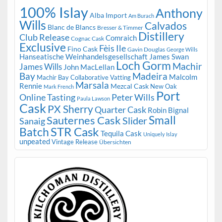
100% Islay
Anthony
Alba Import
Am Burach
Wills
Calvados
Blanc de Blancs
Bresser & Timmer
Distillery
Club Release
Comraich
Cognac Cask
Exclusive
Fèis Ile
Fino Cask
Gavin Douglas
George Wills
Hanseatische Weinhandelsgesellschaft
James Swan
Loch Gorm
Machir
James Wills
John MacLellan
Bay
Madeira
Malcolm
Machir Bay Collaborative Vatting
Marsala
Rennie
Mezcal Cask
New Oak
Mark French
Port
Peter Wills
Online Tasting
Paula Lawson
Cask
PX Sherry
Quarter Cask
Robin Bignal
Small
Sauternes Cask
Slider
Sanaig
STR Cask
Batch
Tequila Cask
Uniquely Islay
unpeated
Vintage Release
Übersichten