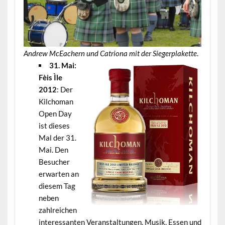
Andrew McEachern und Catriona mit der Siegerplakette
.
31. Mai:
Fèis Ìle
2012
: Der
Kilchoman
Open Day
ist dieses
Mal der 31.
Mai. Den
Besucher
erwarten an
diesem Tag
neben
zahlreichen
interessanten Veranstaltungen, Musik, Essen und