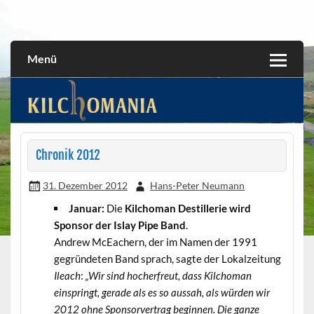
Skip
to
All about the Kilchoman distillery and its whiskies
kilchomania.com
content
Menü
Chronik 2012
31. Dezember 2012
Hans-Peter Neumann
Januar:
Die
Kilchoman Destillerie wird
Sponsor der Islay Pipe Band
.
Andrew McEachern, der im Namen der 1991
gegründeten Band sprach, sagte der Lokalzeitung
Ileach
:
„Wir sind hocherfreut, dass Kilchoman
einspringt, gerade als es so aussah, als würden wir
2012 ohne Sponsorvertrag beginnen. Die ganze