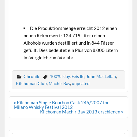
.
Die Produktionsmenge erreicht 2012 einen
neuen Rekordwert: 124.719 Liter reinen
Alkohols wurden destilliert und in 844 Fässer
gefüllt. Dies bedeutet ein Plus von 8.000 Litern
im Vergleich zum Vorjahr.
Chronik
100% Islay
,
Fèis Ile
,
John MacLellan
,
Kilchoman Club
,
Machir Bay
,
unpeated
Beitrags-
« Kilchoman Single Bourbon Cask 245/2007 for
Navigation
Milano Whisky Festival 2012
Kilchoman Machir Bay 2013 erschienen »