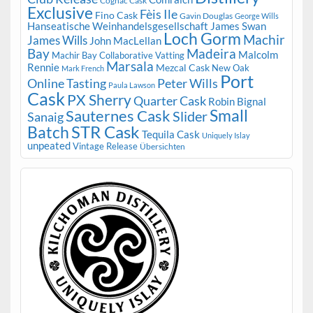
Cognac Cask
Exclusive
Fèis Ile
Fino Cask
Gavin Douglas
George Wills
Hanseatische Weinhandelsgesellschaft
James Swan
Loch Gorm
Machir
James Wills
John MacLellan
Bay
Madeira
Malcolm
Machir Bay Collaborative Vatting
Marsala
Rennie
Mezcal Cask
New Oak
Mark French
Port
Peter Wills
Online Tasting
Paula Lawson
Cask
PX Sherry
Quarter Cask
Robin Bignal
Small
Sauternes Cask
Slider
Sanaig
STR Cask
Batch
Tequila Cask
Uniquely Islay
unpeated
Vintage Release
Übersichten