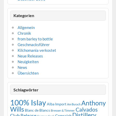
Kategorien
Allgemein
Chronik
from barley to bottle
Geschmacksführer
Kilchomania verkostet
Neue Releases
Neuigkeiten
News
Übersichten
Schlagwörter
100% Islay
Anthony
Alba Import
Am Burach
Wills
Calvados
Blanc de Blancs
Bresser & Timmer
Distillery
Club Release
Comraich