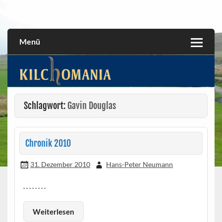
Skip
to
All about the Kilchoman distillery and its whiskies
kilchomania.com
content
Menü
Schlagwort:
Gavin Douglas
Chronik 2010
31. Dezember 2010
Hans-Peter Neumann
. . . . . . . .
Weiterlesen