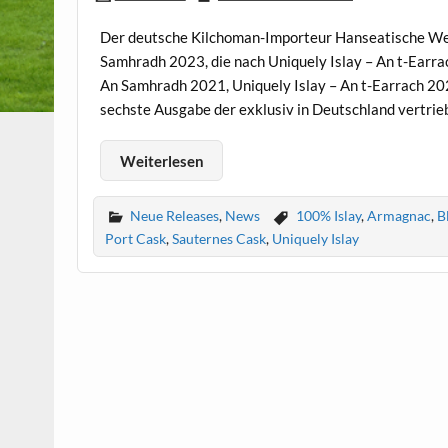
Der deutsche Kilchoman-Importeur Hanseatische Wein
Samhradh 2023, die nach Uniquely Islay – An t-Earra
An Samhradh 2021, Uniquely Islay – An t-Earrach 2
sechste Ausgabe der exklusiv in Deutschland vertrie
Weiterlesen
Neue Releases
,
News
100% Islay
,
Armagnac
,
B
Port Cask
,
Sauternes Cask
,
Uniquely Islay