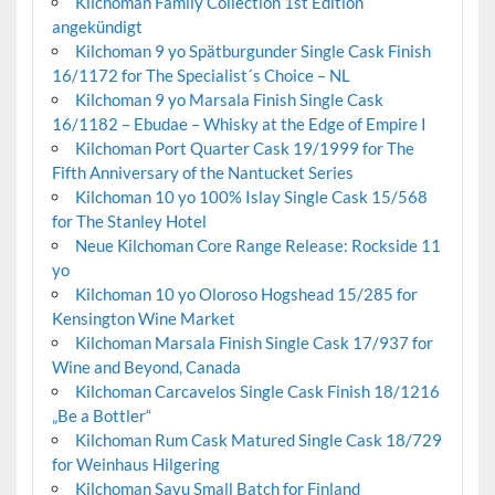
Kilchoman Family Collection 1st Edition
angekündigt
Kilchoman 9 yo Spätburgunder Single Cask Finish
16/1172 for The Specialist´s Choice – NL
Kilchoman 9 yo Marsala Finish Single Cask
16/1182 – Ebudae – Whisky at the Edge of Empire I
Kilchoman Port Quarter Cask 19/1999 for The
Fifth Anniversary of the Nantucket Series
Kilchoman 10 yo 100% Islay Single Cask 15/568
for The Stanley Hotel
Neue Kilchoman Core Range Release: Rockside 11
yo
Kilchoman 10 yo Oloroso Hogshead 15/285 for
Kensington Wine Market
Kilchoman Marsala Finish Single Cask 17/937 for
Wine and Beyond, Canada
Kilchoman Carcavelos Single Cask Finish 18/1216
„Be a Bottler“
Kilchoman Rum Cask Matured Single Cask 18/729
for Weinhaus Hilgering
Kilchoman Savu Small Batch for Finland