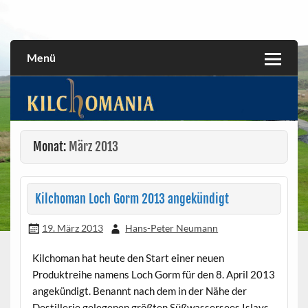
Skip
to
All about the Kilchoman distillery and its whiskies
kilchomania.com
content
Menü
Monat:
März 2013
Kilchoman Loch Gorm 2013 angekündigt
19. März 2013
Hans-Peter Neumann
Kilchoman hat heute den Start einer neuen
Produktreihe namens Loch Gorm für den 8. April 2013
angekündigt. Benannt nach dem in der Nähe der
Destillerie gelegenen größten Süßwassersees Islays