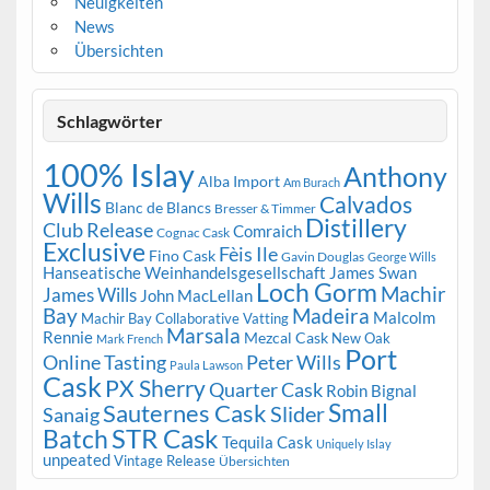
Neuigkeiten
News
Übersichten
Schlagwörter
100% Islay
Anthony
Alba Import
Am Burach
Wills
Calvados
Blanc de Blancs
Bresser & Timmer
Distillery
Club Release
Comraich
Cognac Cask
Exclusive
Fèis Ile
Fino Cask
Gavin Douglas
George Wills
Hanseatische Weinhandelsgesellschaft
James Swan
Loch Gorm
Machir
James Wills
John MacLellan
Bay
Madeira
Malcolm
Machir Bay Collaborative Vatting
Marsala
Rennie
Mezcal Cask
New Oak
Mark French
Port
Peter Wills
Online Tasting
Paula Lawson
Cask
PX Sherry
Quarter Cask
Robin Bignal
Small
Sauternes Cask
Slider
Sanaig
STR Cask
Batch
Tequila Cask
Uniquely Islay
unpeated
Vintage Release
Übersichten