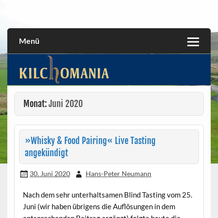
Skip
to
All about the Kilchoman distillery and its whiskies
kilchomania.com
content
Menü
Monat:
Juni 2020
»Whisky & Food Pairing« Live Tasting
angekündigt
30. Juni 2020
Hans-Peter Neumann
Nach dem sehr unterhaltsamen Blind Tasting vom 25.
Juni (wir haben übrigens die Auflösungen in dem