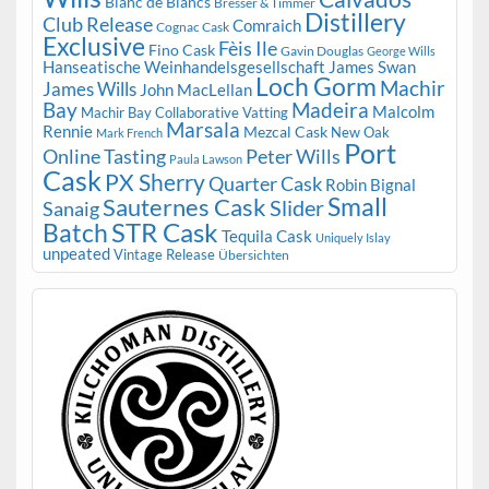
Blanc de Blancs
Bresser & Timmer
Distillery
Club Release
Comraich
Cognac Cask
Exclusive
Fèis Ile
Fino Cask
Gavin Douglas
George Wills
Hanseatische Weinhandelsgesellschaft
James Swan
Loch Gorm
Machir
James Wills
John MacLellan
Bay
Madeira
Malcolm
Machir Bay Collaborative Vatting
Marsala
Rennie
Mezcal Cask
New Oak
Mark French
Port
Peter Wills
Online Tasting
Paula Lawson
Cask
PX Sherry
Quarter Cask
Robin Bignal
Small
Sauternes Cask
Slider
Sanaig
STR Cask
Batch
Tequila Cask
Uniquely Islay
unpeated
Vintage Release
Übersichten