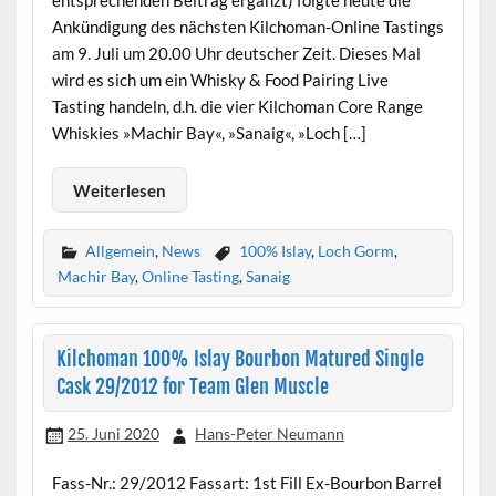
entsprechenden Beitrag ergänzt) folgte heute die
Ankündigung des nächsten Kilchoman-Online Tastings
am 9. Juli um 20.00 Uhr deutscher Zeit. Dieses Mal
wird es sich um ein Whisky & Food Pairing Live
Tasting handeln, d.h. die vier Kilchoman Core Range
Whiskies »Machir Bay«, »Sanaig«, »Loch […]
Weiterlesen
Allgemein
,
News
100% Islay
,
Loch Gorm
,
Machir Bay
,
Online Tasting
,
Sanaig
Kilchoman 100% Islay Bourbon Matured Single
Cask 29/2012 for Team Glen Muscle
25. Juni 2020
Hans-Peter Neumann
Fass-Nr.: 29/2012 Fassart: 1st Fill Ex-Bourbon Barrel