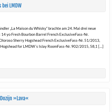
ks bei LMDW
ndler „La Maison du Whisky“ brachte am 24. Mai drei neue
 14 yo Fresh Bourbon Barrel French ExclusiveFass-Nr.
 Oloroso Sherry Hogshead French ExclusiveFass-Nr. 51/2013,
es Hogshead for LMDW´s Islay RoomFass-Nr. 902/2015, 58,1 […]
kDozijn »Lava«