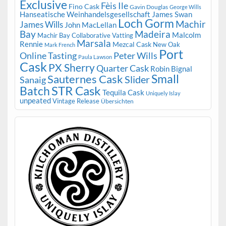
Exclusive
Fèis Ile
Fino Cask
Gavin Douglas
George Wills
Hanseatische Weinhandelsgesellschaft
James Swan
Loch Gorm
Machir
James Wills
John MacLellan
Bay
Madeira
Malcolm
Machir Bay Collaborative Vatting
Marsala
Rennie
Mezcal Cask
New Oak
Mark French
Port
Peter Wills
Online Tasting
Paula Lawson
Cask
PX Sherry
Quarter Cask
Robin Bignal
Small
Sauternes Cask
Slider
Sanaig
STR Cask
Batch
Tequila Cask
Uniquely Islay
unpeated
Vintage Release
Übersichten