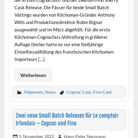
der ersten Cognacfass- und der zweiten Fino Sherry
Cask Release. Die Fässer für beide Small Batch
Vattings wurden von Kilchoman-Gründer Anthony
Wills und Produktionsdirektor Robin Bignal
ausgewählt und im März abgefüllt. Für die erste
Kilchoman-Cognacfass-Vollreifung in größerer
Auflage (bisher hatte es nur eine fünfjährige
Einzelfassabfüllung des französischen Kilchoman-
Importeurs […]
Weiterlesen
Allgemein
,
News
Cognac Cask
,
Fino Cask
Zwei neue Small Batch Releases für Le comptoir
Irlandais – Cognac und Fino
3. November 2022
Hans-Peter Neumann