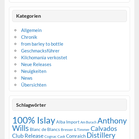
Kategorien
Allgemein
Chronik
from barley to bottle
Geschmacksführer
Kilchomania verkostet
Neue Releases
Neuigkeiten
News
Übersichten
Schlagwörter
100% Islay
Anthony
Alba Import
Am Burach
Wills
Calvados
Blanc de Blancs
Bresser & Timmer
Distillery
Club Release
Comraich
Cognac Cask