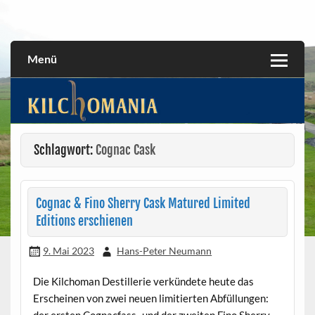
Skip
to
All about the Kilchoman distillery and its whiskies
kilchomania.com
content
Menü
Schlagwort:
Cognac Cask
Cognac & Fino Sherry Cask Matured Limited
Editions erschienen
9. Mai 2023
Hans-Peter Neumann
Die Kilchoman Destillerie verkündete heute das
Erscheinen von zwei neuen limitierten Abfüllungen: