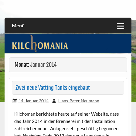
Skip
to
All about the Kilchoman distillery and its whiskies
kilchomania.com
content
Menü
Monat:
Januar 2014
Zwei neue Vatting Tanks eingebaut
14. Januar 2014
Hans-Peter Neumann
Kilchoman berichtete heute auf seiner Website, dass
das Jahr 2014 in der Brennerei mit der Installation
zahlreicher neuer Anlagen sehr geschäftig begonnen
hat. Nachdem Ende 2013 das neue Lagerhaus in