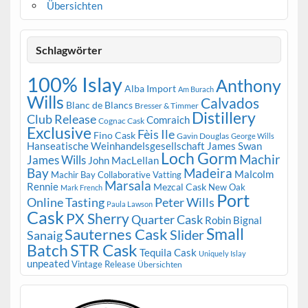
Übersichten
Schlagwörter
100% Islay
Anthony
Alba Import
Am Burach
Wills
Calvados
Blanc de Blancs
Bresser & Timmer
Distillery
Club Release
Comraich
Cognac Cask
Exclusive
Fèis Ile
Fino Cask
Gavin Douglas
George Wills
Hanseatische Weinhandelsgesellschaft
James Swan
Loch Gorm
Machir
James Wills
John MacLellan
Bay
Madeira
Malcolm
Machir Bay Collaborative Vatting
Marsala
Rennie
Mezcal Cask
New Oak
Mark French
Port
Peter Wills
Online Tasting
Paula Lawson
Cask
PX Sherry
Quarter Cask
Robin Bignal
Small
Sauternes Cask
Slider
Sanaig
STR Cask
Batch
Tequila Cask
Uniquely Islay
unpeated
Vintage Release
Übersichten