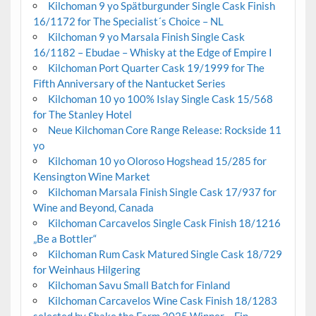
Kilchoman 9 yo Spätburgunder Single Cask Finish
16/1172 for The Specialist´s Choice – NL
Kilchoman 9 yo Marsala Finish Single Cask
16/1182 – Ebudae – Whisky at the Edge of Empire I
Kilchoman Port Quarter Cask 19/1999 for The
Fifth Anniversary of the Nantucket Series
Kilchoman 10 yo 100% Islay Single Cask 15/568
for The Stanley Hotel
Neue Kilchoman Core Range Release: Rockside 11
yo
Kilchoman 10 yo Oloroso Hogshead 15/285 for
Kensington Wine Market
Kilchoman Marsala Finish Single Cask 17/937 for
Wine and Beyond, Canada
Kilchoman Carcavelos Single Cask Finish 18/1216
„Be a Bottler“
Kilchoman Rum Cask Matured Single Cask 18/729
for Weinhaus Hilgering
Kilchoman Savu Small Batch for Finland
Kilchoman Carcavelos Wine Cask Finish 18/1283
selected by Shake the Farm 2025 Winner – Fin