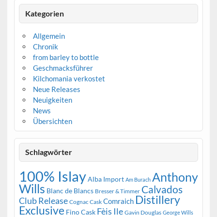
Kategorien
Allgemein
Chronik
from barley to bottle
Geschmacksführer
Kilchomania verkostet
Neue Releases
Neuigkeiten
News
Übersichten
Schlagwörter
100% Islay
Anthony
Alba Import
Am Burach
Wills
Calvados
Blanc de Blancs
Bresser & Timmer
Distillery
Club Release
Comraich
Cognac Cask
Exclusive
Fèis Ile
Fino Cask
Gavin Douglas
George Wills