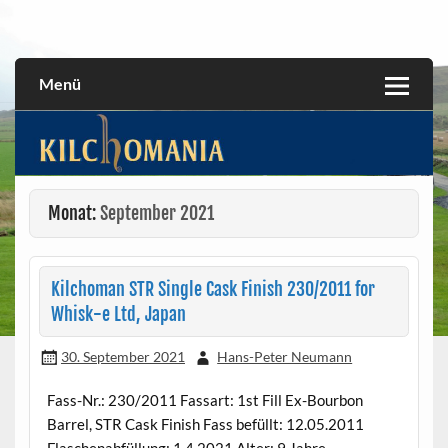
Skip
to
All about the Kilchoman distillery and its whiskies
kilchomania.com
content
Menü
Monat:
September 2021
Kilchoman STR Single Cask Finish 230/2011 for
Whisk-e Ltd, Japan
30. September 2021
Hans-Peter Neumann
Fass-Nr.: 230/2011 Fassart: 1st Fill Ex-Bourbon
Barrel, STR Cask Finish Fass befüllt: 12.05.2011