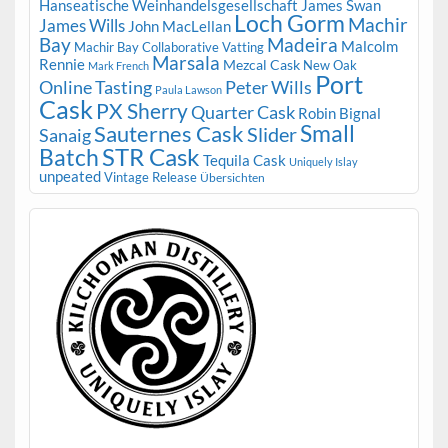
Hanseatische Weinhandelsgesellschaft
James Swan
Loch Gorm
Machir
James Wills
John MacLellan
Bay
Madeira
Malcolm
Machir Bay Collaborative Vatting
Marsala
Rennie
Mezcal Cask
New Oak
Mark French
Port
Peter Wills
Online Tasting
Paula Lawson
Cask
PX Sherry
Quarter Cask
Robin Bignal
Small
Sauternes Cask
Slider
Sanaig
STR Cask
Batch
Tequila Cask
Uniquely Islay
unpeated
Vintage Release
Übersichten