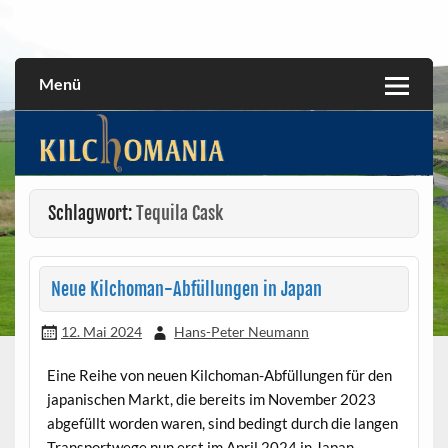
Skip
to
All about the Kilchoman distillery and its whiskies
kilchomania.com
content
Menü
Schlagwort:
Tequila Cask
Neue Kilchoman-Abfüllungen in Japan
12. Mai 2024
Hans-Peter Neumann
Eine Reihe von neuen Kilchoman-Abfüllungen für den
japanischen Markt, die bereits im November 2023
abgefüllt worden waren, sind bedingt durch die langen
Transportwege nun erst im April 2024 in Japan