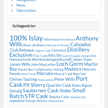
News
Übersichten
Schlagwörter
100% Islay
Anthony
Alba Import
Am Burach
Wills
Calvados
Blanc de Blancs
Bresser & Timmer
Distillery
Club Release
Comraich
Cognac Cask
Exclusive
Fèis Ile
Fino Cask
Gavin Douglas
George Wills
Hanseatische Weinhandelsgesellschaft
James Swan
Loch Gorm
Machir
James Wills
John MacLellan
Bay
Madeira
Malcolm
Machir Bay Collaborative Vatting
Marsala
Rennie
Mezcal Cask
New Oak
Mark French
Port
Peter Wills
Online Tasting
Paula Lawson
Cask
PX Sherry
Quarter Cask
Robin Bignal
Small
Sauternes Cask
Slider
Sanaig
STR Cask
Batch
Tequila Cask
Uniquely Islay
unpeated
Vintage Release
Übersichten