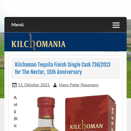
Skip
to
All about the Kilchoman distillery and its whiskies
kilchomania.com
content
Menü
Kilchoman Tequila Finish Single Cask 736/2013
for The Nectar, 15th Anniversary
11. Oktober 2021
Hans-Peter Neumann
A
nl
ä
ßl
ic