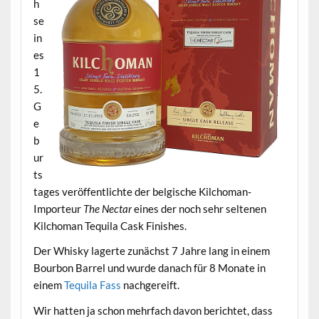
h
se
in
es
1
5.
G
e
b
ur
ts
tages veröffentlichte der belgische Kilchoman-
Importeur
The Nectar
eines der noch sehr seltenen
Kilchoman Tequila Cask Finishes.
Der Whisky lagerte zunächst 7 Jahre lang in einem
Bourbon Barrel und wurde danach für 8 Monate in
einem
Tequila Fass
nachgereift.
Wir hatten ja schon mehrfach davon berichtet, dass