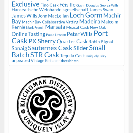
Exclusive
Fèis Ile
Fino Cask
Gavin Douglas
George Wills
Hanseatische Weinhandelsgesellschaft
James Swan
Loch Gorm
Machir
James Wills
John MacLellan
Bay
Madeira
Malcolm
Machir Bay Collaborative Vatting
Marsala
Rennie
Mezcal Cask
New Oak
Mark French
Port
Peter Wills
Online Tasting
Paula Lawson
Cask
PX Sherry
Quarter Cask
Robin Bignal
Small
Sauternes Cask
Slider
Sanaig
STR Cask
Batch
Tequila Cask
Uniquely Islay
unpeated
Vintage Release
Übersichten