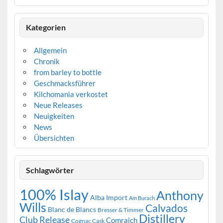
Kategorien
Allgemein
Chronik
from barley to bottle
Geschmacksführer
Kilchomania verkostet
Neue Releases
Neuigkeiten
News
Übersichten
Schlagwörter
100% Islay
Anthony
Alba Import
Am Burach
Wills
Calvados
Blanc de Blancs
Bresser & Timmer
Distillery
Club Release
Comraich
Cognac Cask