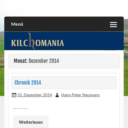
Skip
to
All about the Kilchoman distillery and its whiskies
kilchomania.com
content
Menü
Monat:
Dezember 2014
Chronik 2014
31. Dezember 2014
Hans-Peter Neumann
. . . . . . . . .
Weiterlesen