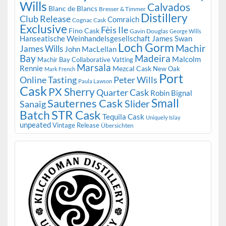
Wills
Calvados
Blanc de Blancs
Bresser & Timmer
Distillery
Club Release
Comraich
Cognac Cask
Exclusive
Fèis Ile
Fino Cask
Gavin Douglas
George Wills
Hanseatische Weinhandelsgesellschaft
James Swan
Loch Gorm
Machir
James Wills
John MacLellan
Bay
Madeira
Malcolm
Machir Bay Collaborative Vatting
Marsala
Rennie
Mezcal Cask
New Oak
Mark French
Port
Peter Wills
Online Tasting
Paula Lawson
Cask
PX Sherry
Quarter Cask
Robin Bignal
Small
Sauternes Cask
Slider
Sanaig
STR Cask
Batch
Tequila Cask
Uniquely Islay
unpeated
Vintage Release
Übersichten