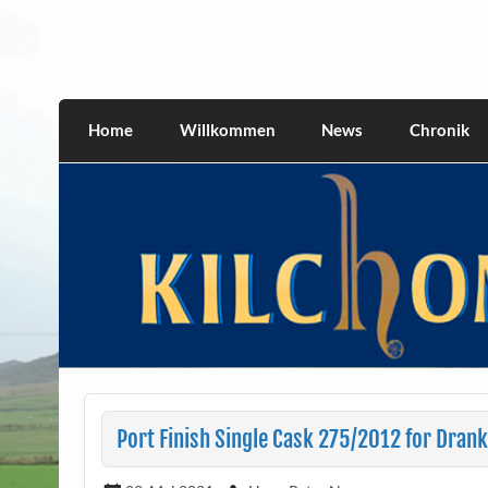
Skip
to
content
kilchomania.com
All about the Kilchoman distillery and its w
Home
Willkommen
News
Chronik
Port Finish Single Cask 275/2012 for Dran