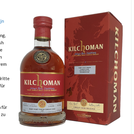
jn
ng,
sh
te
n
erem
dritte
für
 für
 zu