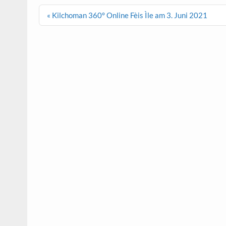
Beitrags-
« Kilchoman 360° Online Fèis Ìle am 3. Juni 2021
Navigation