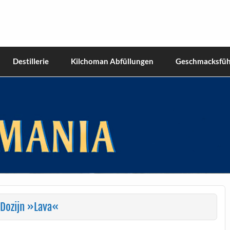
hiskies
Destillerie
Kilchoman Abfüllungen
Geschmacksfüh
kDozijn »Lava«