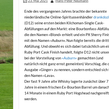
23. Mai 2021
Hans-Peter Neumann
Ende des vergangenen Jahres brachte der bekannte
niederländische Online-Spirituosenhändler
drankdozi
(D12) seine ersten beiden Kilchoman-Single Cask-
Abfüllungen auf den Markt: eine Bourbonfass-Abfüllu
die den Namen »Blond« erhielt und ein PX Sherry Fini
mit dem Namen »Auburn«. Nun folgte bereits die drit
Abfüllung. Und obwohl es sich dabei tatsächlich um ei
Ruby Port Cask Finish handelt, folgte D12 nicht uns
bei der Vorstellung von
»Auburn«
gemachten (und
natürlich nicht ganz ernst gemeinten) Vorschlag, die 
Ausgabe »Ginger« zu nennen, sondern entschied sich 
den Namen »Lava«.
Der fast 9 Jahre alte Whisky lagerte zunächst über 7
Jahre in einem frischen Ex-Bourbon Barrel um danach
14 Monate in einem Ruby Port Hogshead nachgereift
werden.
.