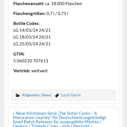
Flaschenanzahl:
ca. 18.000 Flaschen
Flaschengrößen:
0,7 l / 0,75 l
Bottle Codes:
LG 14/03/24 24/21
LG 18/03/24 24/21
LG 25/03/24 24/21
GTIN:
5 060210 707613
Vertrieb:
weltweit
.
Allgemein
,
News
Loch Gorm
Beitrags-
« Neue Kilchoman-Serie „The Sister Casks – A
Navigation
Maturation Journey“ für Deutschland angekündigt
Small Batch Releases für ausgewählte Märkte /
Genesis / Triskele Casks – eine Übersicht »