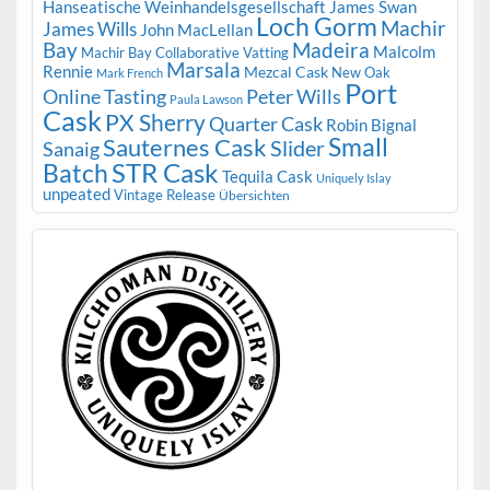
Hanseatische Weinhandelsgesellschaft
James Swan
Loch Gorm
Machir
James Wills
John MacLellan
Bay
Madeira
Malcolm
Machir Bay Collaborative Vatting
Marsala
Rennie
Mezcal Cask
New Oak
Mark French
Port
Peter Wills
Online Tasting
Paula Lawson
Cask
PX Sherry
Quarter Cask
Robin Bignal
Small
Sauternes Cask
Slider
Sanaig
STR Cask
Batch
Tequila Cask
Uniquely Islay
unpeated
Vintage Release
Übersichten