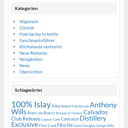
Kategorien
Allgemein
Chronik
from barley to bottle
Geschmacksführer
Kilchomania verkostet
Neue Releases
Neuigkeiten
News
Übersichten
Schlagwörter
100% Islay
Anthony
Alba Import
Am Burach
Wills
Calvados
Blanc de Blancs
Bresser & Timmer
Distillery
Club Release
Comraich
Cognac Cask
Exclusive
Fèis Ile
Fino Cask
Gavin Douglas
George Wills