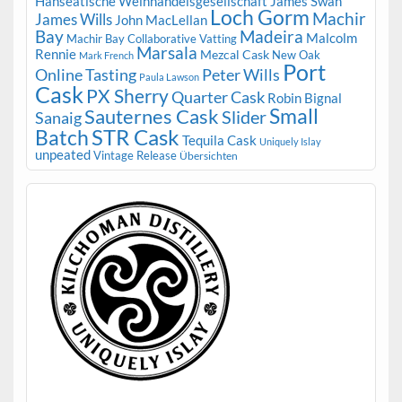
Hanseatische Weinhandelsgesellschaft
James Swan
Loch Gorm
Machir
James Wills
John MacLellan
Bay
Madeira
Malcolm
Machir Bay Collaborative Vatting
Marsala
Rennie
Mezcal Cask
New Oak
Mark French
Port
Peter Wills
Online Tasting
Paula Lawson
Cask
PX Sherry
Quarter Cask
Robin Bignal
Small
Sauternes Cask
Slider
Sanaig
STR Cask
Batch
Tequila Cask
Uniquely Islay
unpeated
Vintage Release
Übersichten