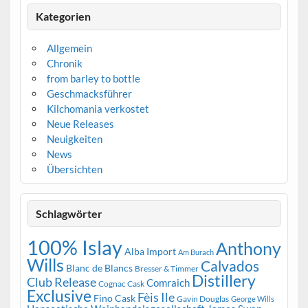
Kategorien
Allgemein
Chronik
from barley to bottle
Geschmacksführer
Kilchomania verkostet
Neue Releases
Neuigkeiten
News
Übersichten
Schlagwörter
100% Islay
Anthony
Alba Import
Am Burach
Wills
Calvados
Blanc de Blancs
Bresser & Timmer
Distillery
Club Release
Comraich
Cognac Cask
Exclusive
Fèis Ile
Fino Cask
Gavin Douglas
George Wills