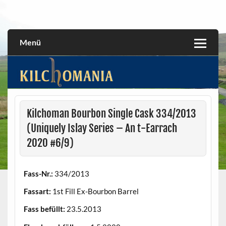
Skip
to
All about the Kilchoman distillery and its whiskies
kilchomania.com
content
Menü
Kilchoman Bourbon Single Cask 334/2013
(Uniquely Islay Series – An t-Earrach
2020 #6/9)
Fass-Nr.:
334/2013
Fassart:
1st Fill Ex-Bourbon Barrel
Fass befüllt:
23.5.2013