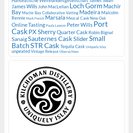
Hanseatische Weinhandelsgesellschaft
James Swan
Loch Gorm
Machir
James Wills
John MacLellan
Bay
Madeira
Malcolm
Machir Bay Collaborative Vatting
Marsala
Rennie
Mezcal Cask
New Oak
Mark French
Port
Peter Wills
Online Tasting
Paula Lawson
Cask
PX Sherry
Quarter Cask
Robin Bignal
Small
Sauternes Cask
Slider
Sanaig
STR Cask
Batch
Tequila Cask
Uniquely Islay
unpeated
Vintage Release
Übersichten