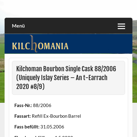
Skip
to
All about the Kilchoman distillery and its whiskies
kilchomania.com
content
Menü
Kilchoman Bourbon Single Cask 88/2006
(Uniquely Islay Series – An t-Earrach
2020 #8/9)
Fass-Nr.:
88/2006
Fassart:
Refill Ex-Bourbon Barrel
Fass befüllt:
31.05.2006