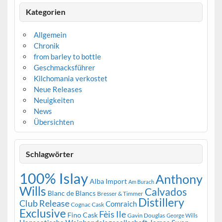
Kategorien
Allgemein
Chronik
from barley to bottle
Geschmacksführer
Kilchomania verkostet
Neue Releases
Neuigkeiten
News
Übersichten
Schlagwörter
100% Islay
Anthony
Alba Import
Am Burach
Wills
Calvados
Blanc de Blancs
Bresser & Timmer
Distillery
Club Release
Comraich
Cognac Cask
Exclusive
Fèis Ile
Fino Cask
Gavin Douglas
George Wills