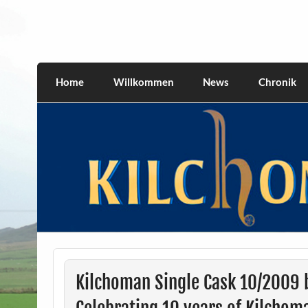
Skip
to
content
kilchomania.com
All about the Kilchoman distillery and its w
Home
Willkommen
News
Chronik
Kilchoman Single Cask 10/2009 