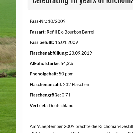
Celebrating 10 years of Kilchom
Fass-Nr.:
10/2009
Fassart:
Refill Ex-Bourbon Barrel
Fass befüllt:
15.01.2009
Flaschenabfüllung:
23.09.2019
Alkoholstärke:
54,3%
Phenolgehalt:
50 ppm
Flaschenanzahl:
232 Flaschen
Flaschengröße:
0,7 l
Vertrieb:
Deutschland
.
Am 9. September 2009 brachte die Kilchoman-Destille