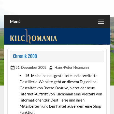
Skip
to
All about the Kilchoman distillery and its whiskies
kilchomania.com
content
Menü
Chronik 2008
31. Dezember 2008
Hans-Peter Neumann
15. Mai:
eine neu gestaltete und erweiterte
Destillerie-Website geht an diesem Tag online.
Gestaltet von
Breeze Creative
, bietet der neue
Internet-Auftritt von Kilchoman eine Vielzahl von
Informationen zur Destillerie und ihren
Mitarbeitern und beinhaltet außerdem eine Shop
Funktion.