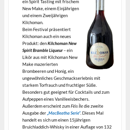
ein Spirit Tasting mit frischem
New Make, einem Einjährigen
und einem Zweijährigen
Kilchoman.
Beim Festival präsentiert
Kilchoman auch ein neues
Produkt: den
Kilchoman New
Spirit Bramble Liqueur
– ein
Likör aus mit Kilchoman New
Make mazerierten
Brombeeren und Honig, ein
ungewöhnliches Geschmackserlebnis mit
starkem Torfrauch und fruchtiger Süße.
Besonders gut geeignet für Cocktails und zum
Aufpeppen eines Vanilleeisbechers.
Außerdem erscheint zum
Fèis Ìle
die zweite
Ausgabe der
„MacBeatha Serie“
. Dieses Mal
handelt es sich um einen 15jährigen
Bruichladdich-Whisky in einer Auflage von 132