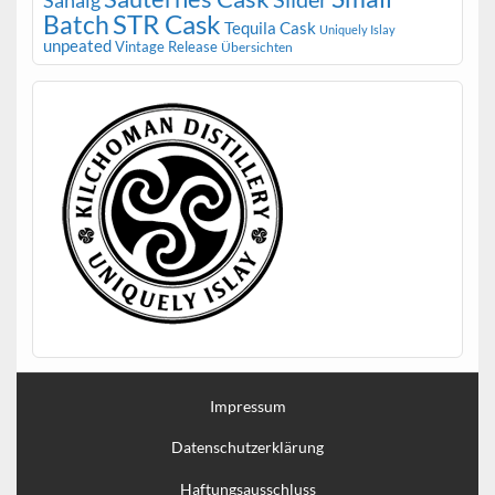
STR Cask
Batch
Tequila Cask
Uniquely Islay
unpeated
Vintage Release
Übersichten
Impressum
Datenschutzerklärung
Haftungsausschluss