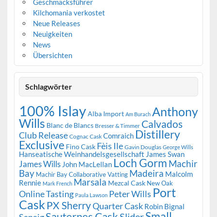
Geschmacksführer
Kilchomania verkostet
Neue Releases
Neuigkeiten
News
Übersichten
Schlagwörter
100% Islay
Anthony
Alba Import
Am Burach
Wills
Calvados
Blanc de Blancs
Bresser & Timmer
Distillery
Club Release
Comraich
Cognac Cask
Exclusive
Fèis Ile
Fino Cask
Gavin Douglas
George Wills
Hanseatische Weinhandelsgesellschaft
James Swan
Loch Gorm
Machir
James Wills
John MacLellan
Bay
Madeira
Malcolm
Machir Bay Collaborative Vatting
Marsala
Rennie
Mezcal Cask
New Oak
Mark French
Port
Peter Wills
Online Tasting
Paula Lawson
Cask
PX Sherry
Quarter Cask
Robin Bignal
Small
Sauternes Cask
Slider
Sanaig