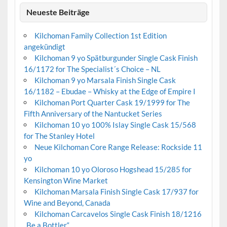
Neueste Beiträge
Kilchoman Family Collection 1st Edition
angekündigt
Kilchoman 9 yo Spätburgunder Single Cask Finish
16/1172 for The Specialist´s Choice – NL
Kilchoman 9 yo Marsala Finish Single Cask
16/1182 – Ebudae – Whisky at the Edge of Empire I
Kilchoman Port Quarter Cask 19/1999 for The
Fifth Anniversary of the Nantucket Series
Kilchoman 10 yo 100% Islay Single Cask 15/568
for The Stanley Hotel
Neue Kilchoman Core Range Release: Rockside 11
yo
Kilchoman 10 yo Oloroso Hogshead 15/285 for
Kensington Wine Market
Kilchoman Marsala Finish Single Cask 17/937 for
Wine and Beyond, Canada
Kilchoman Carcavelos Single Cask Finish 18/1216
„Be a Bottler“