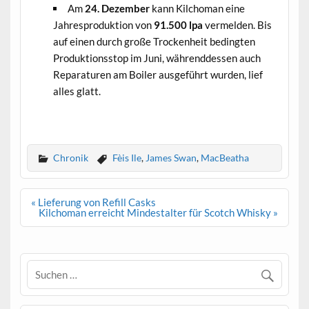
Am
24. Dezember
kann Kilchoman eine
Jahresproduktion von
91.500 lpa
vermelden. Bis
auf einen durch große Trockenheit bedingten
Produktionsstop im Juni, währenddessen auch
Reparaturen am Boiler ausgeführt wurden, lief
alles glatt.
.
Chronik
Fèis Ile
,
James Swan
,
MacBeatha
Beitrags-
« Lieferung von Refill Casks
Navigation
Kilchoman erreicht Mindestalter für Scotch Whisky »