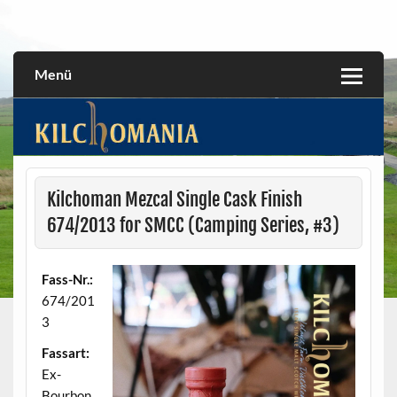
Skip
to
All about the Kilchoman distillery and its whiskies
kilchomania.com
content
Menü
Kilchoman Mezcal Single Cask Finish
674/2013 for SMCC (Camping Series, #3)
Fass-Nr.:
674/201
3
Fassart:
Ex-
Bourbon