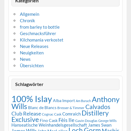
Kategorien
Allgemein
Chronik
from barley to bottle
Geschmacksführer
Kilchomania verkostet
Neue Releases
Neuigkeiten
News
Übersichten
Schlagwörter
100% Islay
Anthony
Alba Import
Am Burach
Wills
Calvados
Blanc de Blancs
Bresser & Timmer
Distillery
Club Release
Comraich
Cognac Cask
Exclusive
Fèis Ile
Fino Cask
Gavin Douglas
George Wills
Hanseatische Weinhandelsgesellschaft
James Swan
Loch Gorm
Machir