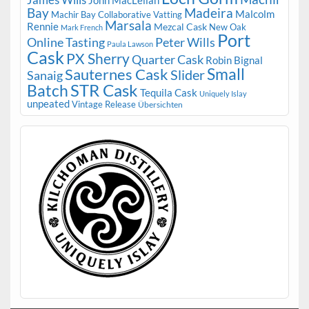
James Wills
John MacLellan
Bay
Madeira
Malcolm
Machir Bay Collaborative Vatting
Marsala
Rennie
Mezcal Cask
New Oak
Mark French
Port
Peter Wills
Online Tasting
Paula Lawson
Cask
PX Sherry
Quarter Cask
Robin Bignal
Small
Sauternes Cask
Slider
Sanaig
STR Cask
Batch
Tequila Cask
Uniquely Islay
unpeated
Vintage Release
Übersichten