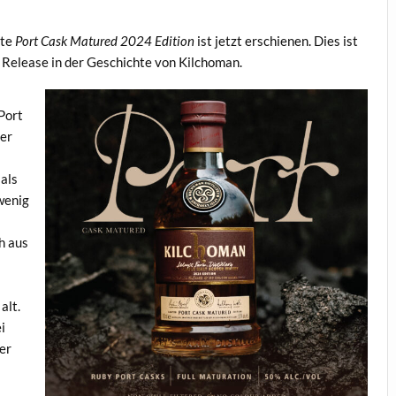
gte
Port Cask Matured 2024 Edition
ist jetzt erschienen. Dies ist
d Release in der Geschichte von Kilchoman.
Port
ber
als
wenig
h aus
alt.
i
er