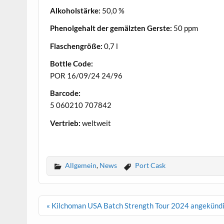
Alkoholstärke:
50,0 %
Phenolgehalt der gemälzten Gerste:
50 ppm
Flaschengröße:
0,7 l
Bottle Code:
POR 16/09/24 24/96
Barcode:
5 060210 707842
Vertrieb:
weltweit
.
Allgemein
,
News
Port Cask
Beitrags-
« Kilchoman USA Batch Strength Tour 2024 angekünd
Navigation