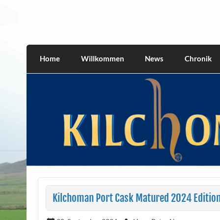
Skip
to
content
kilchomania.com
All about the Kilchoman distillery and its w
Home
Willkommen
News
Chronik
Kilchoman Port Cask Matured 2024 Edition