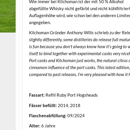
Wie immer bei Kilchoman ist der mit 50 % Alkohol
abgefüllte Whisky nicht gefärbt und nicht kühlfiltrier
Auflagenhöhe wird, wie schon bei den anderen Limit
angegeben.
Kilchoman Gründer Anthony Wills schrieb zu der Rel
slightly differently, some distilleries do release full mat
is fun because you don’t always know how it’s going to w
itself to bind together with experimental casks very nicel
Port casks and Kilchoman just works, the natural citrus
cinnamon influence of the port casks. This latest edition,
compared to past releases, I’m very pleased with how it 
.
Fassart:
Refill Ruby Port Hogsheads
Fässer befüllt:
2014, 2018
Flaschenabfüllung:
09/2024
Alter:
6 Jahre