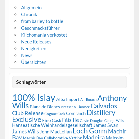
Allgemein
Chronik
from barley to bottle
Geschmacksführer
Kilchomania verkostet
Neue Releases
Neuigkeiten
News
Übersichten
Schlagwörter
100% Islay
Anthony
Alba Import
Am Burach
Wills
Calvados
Blanc de Blancs
Bresser & Timmer
Distillery
Club Release
Comraich
Cognac Cask
Exclusive
Fèis Ile
Fino Cask
Gavin Douglas
George Wills
Hanseatische Weinhandelsgesellschaft
James Swan
Loch Gorm
Machir
James Wills
John MacLellan
Bay
Madeira
Malcolm
Machir Bay Collaborative Vatting