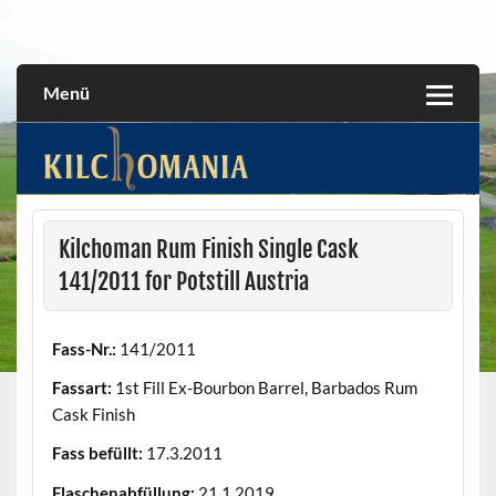
Skip
to
All about the Kilchoman distillery and its whiskies
kilchomania.com
content
Menü
Kilchoman Rum Finish Single Cask
141/2011 for Potstill Austria
Fass-Nr.:
141/2011
Fassart:
1st Fill Ex-Bourbon Barrel, Barbados Rum
Cask Finish
Fass befüllt:
17.3.2011
Flaschenabfüllung:
21.1.2019