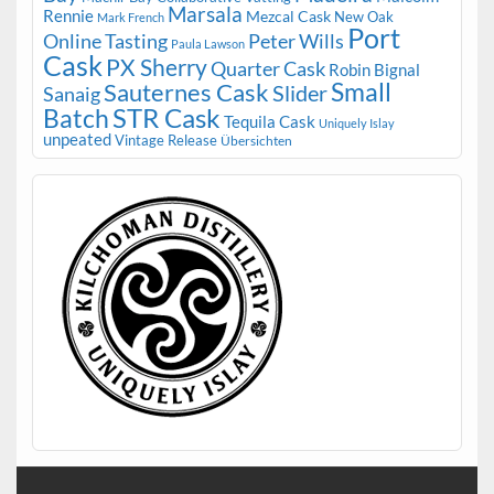
Marsala
Rennie
Mezcal Cask
New Oak
Mark French
Port
Peter Wills
Online Tasting
Paula Lawson
Cask
PX Sherry
Quarter Cask
Robin Bignal
Small
Sauternes Cask
Slider
Sanaig
STR Cask
Batch
Tequila Cask
Uniquely Islay
unpeated
Vintage Release
Übersichten