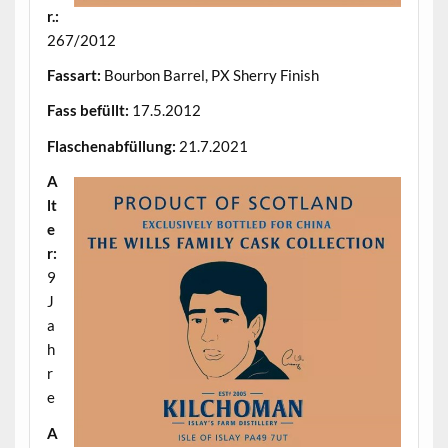
r.:
267/2012
Fassart:
Bourbon Barrel, PX Sherry Finish
Fass befüllt:
17.5.2012
Flaschenabfüllung:
21.7.2021
A
lt
e
r:
9
J
a
h
r
e
A