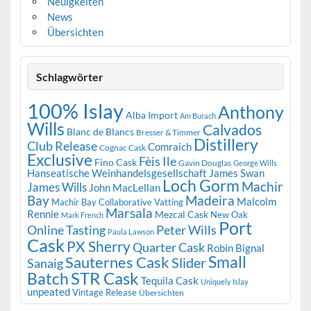
Neuigkeiten
News
Übersichten
Schlagwörter
100% Islay
Anthony
Alba Import
Am Burach
Wills
Calvados
Blanc de Blancs
Bresser & Timmer
Distillery
Club Release
Comraich
Cognac Cask
Exclusive
Fèis Ile
Fino Cask
Gavin Douglas
George Wills
Hanseatische Weinhandelsgesellschaft
James Swan
Loch Gorm
Machir
James Wills
John MacLellan
Bay
Madeira
Malcolm
Machir Bay Collaborative Vatting
Marsala
Rennie
Mezcal Cask
New Oak
Mark French
Port
Peter Wills
Online Tasting
Paula Lawson
Cask
PX Sherry
Quarter Cask
Robin Bignal
Small
Sauternes Cask
Slider
Sanaig
STR Cask
Batch
Tequila Cask
Uniquely Islay
unpeated
Vintage Release
Übersichten