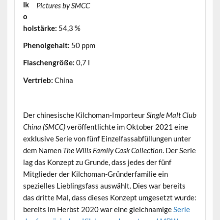
lk
Pictures by SMCC
o
holstärke:
54,3 %
Phenolgehalt:
50 ppm
Flaschengröße:
0,7 l
Vertrieb:
China
.
Der chinesische Kilchoman-Importeur
Single Malt Club
China (SMCC)
veröffentlichte im Oktober 2021 eine
exklusive Serie von fünf Einzelfassabfüllungen unter
dem Namen
The Wills Family Cask Collection
. Der Serie
lag das Konzept zu Grunde, dass jedes der fünf
Mitglieder der Kilchoman-Gründerfamilie ein
spezielles Lieblingsfass auswählt. Dies war bereits
das dritte Mal, dass dieses Konzept umgesetzt wurde:
bereits im Herbst 2020 war eine gleichnamige
Serie