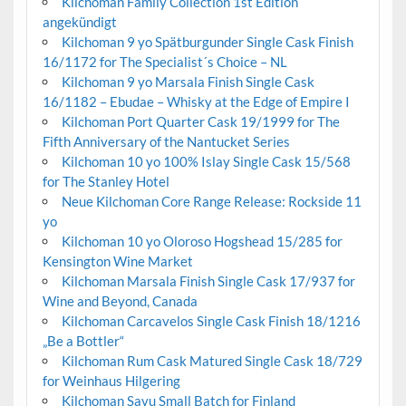
Kilchoman Family Collection 1st Edition
angekündigt
Kilchoman 9 yo Spätburgunder Single Cask Finish
16/1172 for The Specialist´s Choice – NL
Kilchoman 9 yo Marsala Finish Single Cask
16/1182 – Ebudae – Whisky at the Edge of Empire I
Kilchoman Port Quarter Cask 19/1999 for The
Fifth Anniversary of the Nantucket Series
Kilchoman 10 yo 100% Islay Single Cask 15/568
for The Stanley Hotel
Neue Kilchoman Core Range Release: Rockside 11
yo
Kilchoman 10 yo Oloroso Hogshead 15/285 for
Kensington Wine Market
Kilchoman Marsala Finish Single Cask 17/937 for
Wine and Beyond, Canada
Kilchoman Carcavelos Single Cask Finish 18/1216
„Be a Bottler“
Kilchoman Rum Cask Matured Single Cask 18/729
for Weinhaus Hilgering
Kilchoman Savu Small Batch for Finland