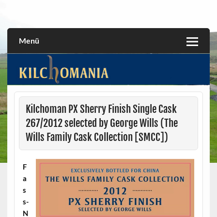
Skip
to
All about the Kilchoman distillery and its whiskies
kilchomania.com
content
Menü
Kilchoman PX Sherry Finish Single Cask
267/2012 selected by George Wills (The
Wills Family Cask Collection [SMCC])
F
a
s
s-
N