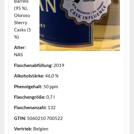
Barrels
(95 %),
Oloroso
Sherry
Casks (5
%)
Alter:
NAS
Flaschenabfüllung:
2019
Alkoholstärke:
46,0 %
Phenolgehalt:
50 ppm
Flaschengröße:
0,7 l
Flaschenanzahl:
132
GTIN:
5060210 700522
Vertrieb:
Belgien