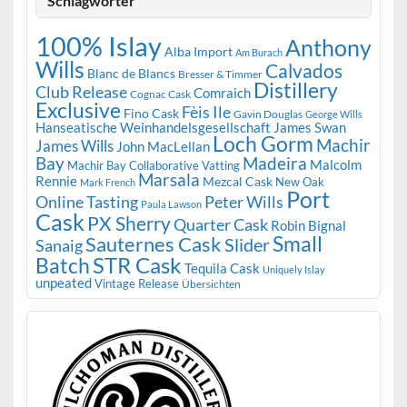
Schlagwörter
100% Islay
Anthony
Alba Import
Am Burach
Wills
Calvados
Blanc de Blancs
Bresser & Timmer
Distillery
Club Release
Comraich
Cognac Cask
Exclusive
Fèis Ile
Fino Cask
Gavin Douglas
George Wills
Hanseatische Weinhandelsgesellschaft
James Swan
Loch Gorm
Machir
James Wills
John MacLellan
Bay
Madeira
Malcolm
Machir Bay Collaborative Vatting
Marsala
Rennie
Mezcal Cask
New Oak
Mark French
Port
Peter Wills
Online Tasting
Paula Lawson
Cask
PX Sherry
Quarter Cask
Robin Bignal
Small
Sauternes Cask
Slider
Sanaig
STR Cask
Batch
Tequila Cask
Uniquely Islay
unpeated
Vintage Release
Übersichten