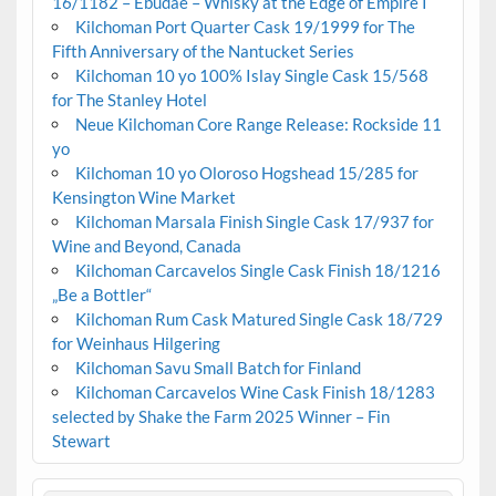
16/1182 – Ebudae – Whisky at the Edge of Empire I
Kilchoman Port Quarter Cask 19/1999 for The
Fifth Anniversary of the Nantucket Series
Kilchoman 10 yo 100% Islay Single Cask 15/568
for The Stanley Hotel
Neue Kilchoman Core Range Release: Rockside 11
yo
Kilchoman 10 yo Oloroso Hogshead 15/285 for
Kensington Wine Market
Kilchoman Marsala Finish Single Cask 17/937 for
Wine and Beyond, Canada
Kilchoman Carcavelos Single Cask Finish 18/1216
„Be a Bottler“
Kilchoman Rum Cask Matured Single Cask 18/729
for Weinhaus Hilgering
Kilchoman Savu Small Batch for Finland
Kilchoman Carcavelos Wine Cask Finish 18/1283
selected by Shake the Farm 2025 Winner – Fin
Stewart