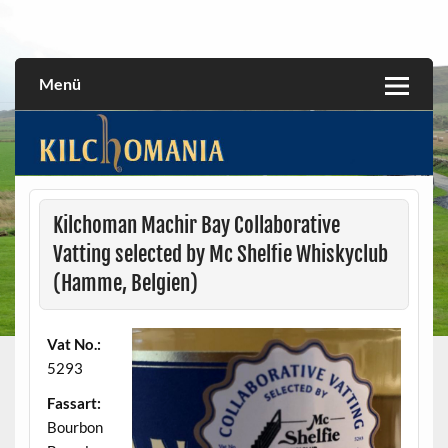
Skip
to
All about the Kilchoman distillery and its whiskies
kilchomania.com
content
Menü
Kilchoman Machir Bay Collaborative
Vatting selected by Mc Shelfie Whiskyclub
(Hamme, Belgien)
Vat No.:
5293
Fassart:
Bourbon