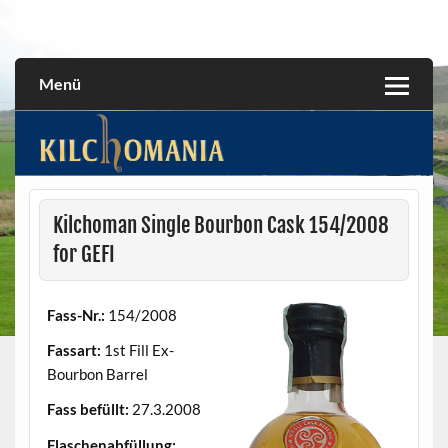
Skip
to
All about the Kilchoman distillery and its whiskies
kilchomania.com
content
Menü
Kilchoman Single Bourbon Cask 154/2008
for GEFI
Fass-Nr.:
154/2008
Fassart:
1st Fill Ex-
Bourbon Barrel
Fass befüllt:
27.3.2008
Flaschenabfüllung: