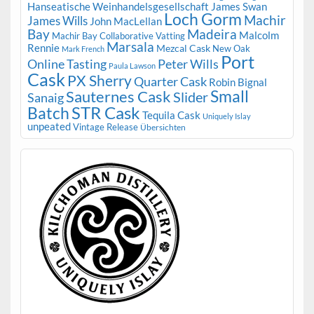
Hanseatische Weinhandelsgesellschaft
James Swan
Loch Gorm
Machir
James Wills
John MacLellan
Bay
Madeira
Malcolm
Machir Bay Collaborative Vatting
Marsala
Rennie
Mezcal Cask
New Oak
Mark French
Port
Peter Wills
Online Tasting
Paula Lawson
Cask
PX Sherry
Quarter Cask
Robin Bignal
Small
Sauternes Cask
Slider
Sanaig
STR Cask
Batch
Tequila Cask
Uniquely Islay
unpeated
Vintage Release
Übersichten