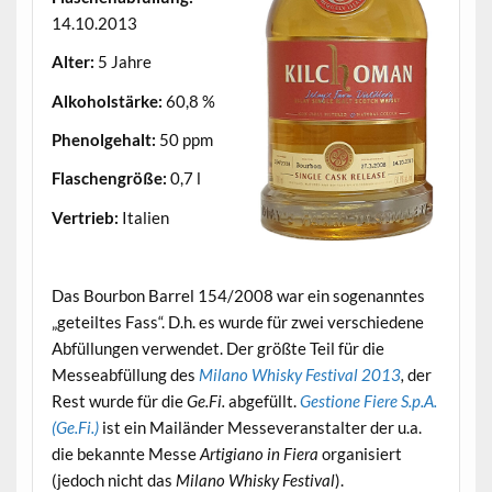
14.10.2013
Alter:
5 Jahre
Alkoholstärke:
60,8 %
Phenolgehalt:
50 ppm
Flaschengröße:
0,7 l
Vertrieb:
Italien
.
Das Bourbon Barrel 154/2008 war ein sogenanntes
„geteiltes Fass“. D.h. es wurde für zwei verschiedene
Abfüllungen verwendet. Der größte Teil für die
Messeabfüllung des
Milano Whisky Festival 2013
,
der
Rest wurde für die
Ge.Fi.
abgefüllt.
Gestione Fiere S.p.A.
(Ge.Fi.)
ist ein Mailänder Messeveranstalter der u.a.
die bekannte Messe
Artigiano in Fiera
organisiert
(jedoch nicht das
Milano Whisky Festival
).