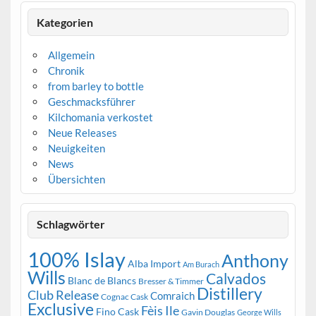
Kategorien
Allgemein
Chronik
from barley to bottle
Geschmacksführer
Kilchomania verkostet
Neue Releases
Neuigkeiten
News
Übersichten
Schlagwörter
100% Islay
Anthony
Alba Import
Am Burach
Wills
Calvados
Blanc de Blancs
Bresser & Timmer
Distillery
Club Release
Comraich
Cognac Cask
Exclusive
Fèis Ile
Fino Cask
Gavin Douglas
George Wills