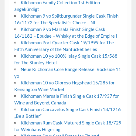
Kilchoman Family Collection 1st Edition
angekündigt
Kilchoman 9 yo Spätburgunder Single Cask Finish
16/1172 for The Specialist´s Choice – NL
Kilchoman 9 yo Marsala Finish Single Cask
16/1182 – Ebudae – Whisky at the Edge of Empire I
Kilchoman Port Quarter Cask 19/1999 for The
Fifth Anniversary of the Nantucket Series
Kilchoman 10 yo 100% Islay Single Cask 15/568
for The Stanley Hotel
Neue Kilchoman Core Range Release: Rockside 11
yo
Kilchoman 10 yo Oloroso Hogshead 15/285 for
Kensington Wine Market
Kilchoman Marsala Finish Single Cask 17/937 for
Wine and Beyond, Canada
Kilchoman Carcavelos Single Cask Finish 18/1216
„Be a Bottler“
Kilchoman Rum Cask Matured Single Cask 18/729
for Weinhaus Hilgering
Kilchoman Savu Small Batch for Finland