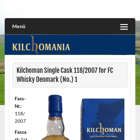
Skip
to
All about the Kilchoman distillery and its whiskies
kilchomania.com
content
Menü
Kilchoman Single Cask 118/2007 for FC
Whisky Denmark (No.) 1
Fass-
Nr.:
118/
2007
Fassa
rt:
1st