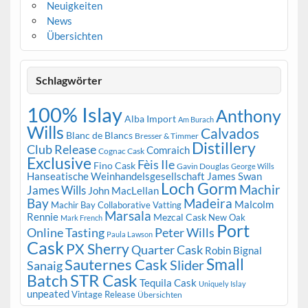
Neuigkeiten
News
Übersichten
Schlagwörter
100% Islay
Anthony
Alba Import
Am Burach
Wills
Calvados
Blanc de Blancs
Bresser & Timmer
Distillery
Club Release
Comraich
Cognac Cask
Exclusive
Fèis Ile
Fino Cask
Gavin Douglas
George Wills
Hanseatische Weinhandelsgesellschaft
James Swan
Loch Gorm
Machir
James Wills
John MacLellan
Bay
Madeira
Malcolm
Machir Bay Collaborative Vatting
Marsala
Rennie
Mezcal Cask
New Oak
Mark French
Port
Peter Wills
Online Tasting
Paula Lawson
Cask
PX Sherry
Quarter Cask
Robin Bignal
Small
Sauternes Cask
Slider
Sanaig
STR Cask
Batch
Tequila Cask
Uniquely Islay
unpeated
Vintage Release
Übersichten