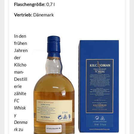
Flaschengröße:
0,7 l
Vertrieb:
Dänemark
.
In den
frühen
Jahren
der
Kilcho
man-
Destill
erie
zählte
FC
Whisk
y
Denma
rk
zu