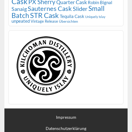
Cask
PX Sherry
Quarter Cask
Robin Bignal
Small
Sauternes Cask
Slider
Sanaig
STR Cask
Batch
Tequila Cask
Uniquely Islay
unpeated
Vintage Release
Übersichten
Impressum
Datenschutzerklärung