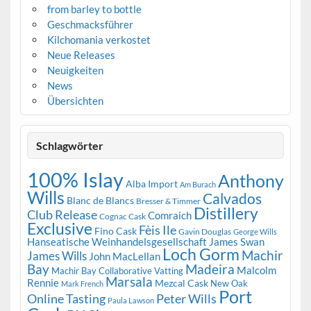
from barley to bottle
Geschmacksführer
Kilchomania verkostet
Neue Releases
Neuigkeiten
News
Übersichten
Schlagwörter
100% Islay
Anthony
Alba Import
Am Burach
Wills
Calvados
Blanc de Blancs
Bresser & Timmer
Distillery
Club Release
Comraich
Cognac Cask
Exclusive
Fèis Ile
Fino Cask
Gavin Douglas
George Wills
Hanseatische Weinhandelsgesellschaft
James Swan
Loch Gorm
Machir
James Wills
John MacLellan
Bay
Madeira
Malcolm
Machir Bay Collaborative Vatting
Marsala
Rennie
Mezcal Cask
New Oak
Mark French
Port
Peter Wills
Online Tasting
Paula Lawson