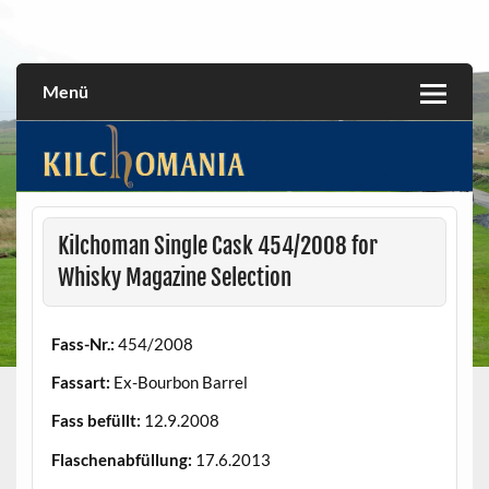
Skip
to
All about the Kilchoman distillery and its whiskies
kilchomania.com
content
Menü
Kilchoman Single Cask 454/2008 for
Whisky Magazine Selection
Fass-Nr.:
454/2008
Fassart:
Ex-Bourbon Barrel
Fass befüllt:
12.9.2008
Flaschenabfüllung:
17.6.2013