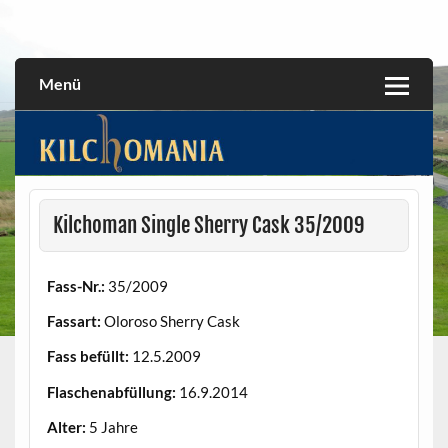
Skip
to
All about the Kilchoman distillery and its whiskies
kilchomania.com
content
Menü
Kilchoman Single Sherry Cask 35/2009
Fass-Nr.:
35/2009
Fassart:
Oloroso Sherry Cask
Fass befüllt:
12.5.2009
Flaschenabfüllung:
16.9.2014
Alter:
5 Jahre