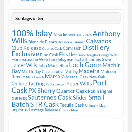
Schlagwörter
100% Islay
Anthony
Alba Import
Am Burach
Wills
Calvados
Blanc de Blancs
Bresser & Timmer
Distillery
Club Release
Comraich
Cognac Cask
Exclusive
Fèis Ile
Fino Cask
Gavin Douglas
George Wills
Hanseatische Weinhandelsgesellschaft
James Swan
Loch Gorm
Machir
James Wills
John MacLellan
Bay
Madeira
Malcolm
Machir Bay Collaborative Vatting
Marsala
Rennie
Mezcal Cask
New Oak
Mark French
Port
Peter Wills
Online Tasting
Paula Lawson
Cask
PX Sherry
Quarter Cask
Robin Bignal
Small
Sauternes Cask
Slider
Sanaig
STR Cask
Batch
Tequila Cask
Uniquely Islay
unpeated
Vintage Release
Übersichten