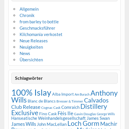
Allgemein
Chronik
from barley to bottle
Geschmacksführer
Kilchomania verkostet
Neue Releases
Neuigkeiten
News
Übersichten
Schlagwörter
100% Islay
Anthony
Alba Import
Am Burach
Wills
Calvados
Blanc de Blancs
Bresser & Timmer
Distillery
Club Release
Comraich
Cognac Cask
Exclusive
Fèis Ile
Fino Cask
Gavin Douglas
George Wills
Hanseatische Weinhandelsgesellschaft
James Swan
Loch Gorm
Machir
James Wills
John MacLellan