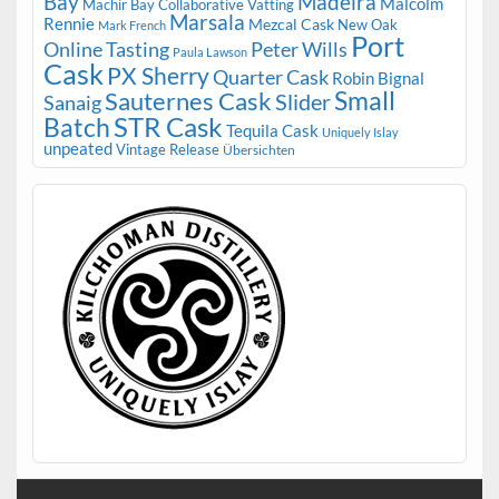
Bay
Madeira
Malcolm
Machir Bay Collaborative Vatting
Marsala
Rennie
Mezcal Cask
New Oak
Mark French
Port
Peter Wills
Online Tasting
Paula Lawson
Cask
PX Sherry
Quarter Cask
Robin Bignal
Small
Sauternes Cask
Slider
Sanaig
STR Cask
Batch
Tequila Cask
Uniquely Islay
unpeated
Vintage Release
Übersichten