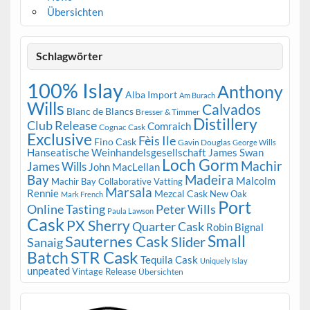
Übersichten
Schlagwörter
100% Islay
Anthony
Alba Import
Am Burach
Wills
Calvados
Blanc de Blancs
Bresser & Timmer
Distillery
Club Release
Comraich
Cognac Cask
Exclusive
Fèis Ile
Fino Cask
Gavin Douglas
George Wills
Hanseatische Weinhandelsgesellschaft
James Swan
Loch Gorm
Machir
James Wills
John MacLellan
Bay
Madeira
Malcolm
Machir Bay Collaborative Vatting
Marsala
Rennie
Mezcal Cask
New Oak
Mark French
Port
Peter Wills
Online Tasting
Paula Lawson
Cask
PX Sherry
Quarter Cask
Robin Bignal
Small
Sauternes Cask
Slider
Sanaig
STR Cask
Batch
Tequila Cask
Uniquely Islay
unpeated
Vintage Release
Übersichten