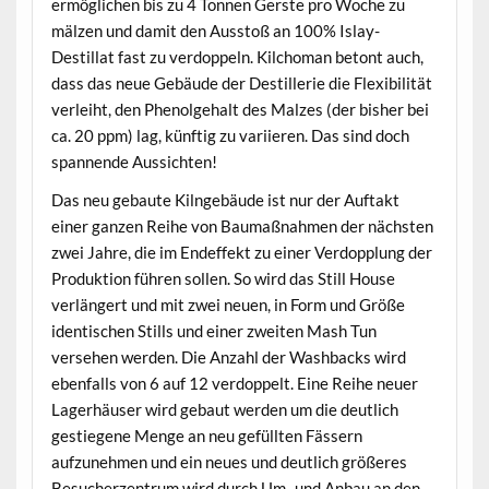
ermöglichen bis zu 4 Tonnen Gerste pro Woche zu
mälzen und damit den Ausstoß an 100% Islay-
Destillat fast zu verdoppeln. Kilchoman betont auch,
dass das neue Gebäude der Destillerie die Flexibilität
verleiht, den Phenolgehalt des Malzes (der bisher bei
ca. 20 ppm) lag, künftig zu variieren. Das sind doch
spannende Aussichten!
Das neu gebaute Kilngebäude ist nur der Auftakt
einer ganzen Reihe von Baumaßnahmen der nächsten
zwei Jahre, die im Endeffekt zu einer Verdopplung der
Produktion führen sollen. So wird das Still House
verlängert und mit zwei neuen, in Form und Größe
identischen Stills und einer zweiten Mash Tun
versehen werden. Die Anzahl der Washbacks wird
ebenfalls von 6 auf 12 verdoppelt. Eine Reihe neuer
Lagerhäuser wird gebaut werden um die deutlich
gestiegene Menge an neu gefüllten Fässern
aufzunehmen und ein neues und deutlich größeres
Besucherzentrum wird durch Um- und Anbau an den