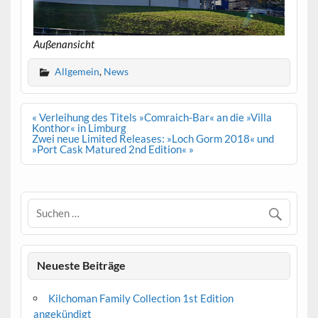
Außenansicht
Allgemein
,
News
Beitrags-
« Verleihung des Titels »Comraich-Bar« an die »Villa
Navigation
Konthor« in Limburg
Zwei neue Limited Releases: »Loch Gorm 2018« und
»Port Cask Matured 2nd Edition« »
Neueste Beiträge
Kilchoman Family Collection 1st Edition
angekündigt