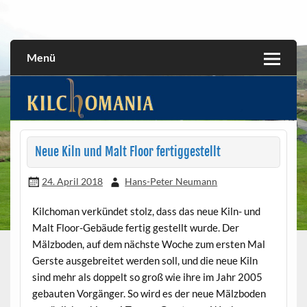
Skip
to
All about the Kilchoman distillery and its whiskies
kilchomania.com
content
Menü
Neue Kiln und Malt Floor fertiggestellt
24. April 2018
Hans-Peter Neumann
Kilchoman verkündet stolz, dass das neue Kiln- und
Malt Floor-Gebäude fertig gestellt wurde. Der
Mälzboden, auf dem nächste Woche zum ersten Mal
Gerste ausgebreitet werden soll, und die neue Kiln
sind mehr als doppelt so groß wie ihre im Jahr 2005
gebauten Vorgänger. So wird es der neue Mälzboden