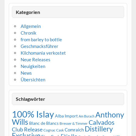
Kategorien
Allgemein
Chronik
from barley to bottle
Geschmacksführer
Kilchomania verkostet
Neue Releases
Neuigkeiten
News
Übersichten
Schlagwörter
100% Islay
Anthony
Alba Import
Am Burach
Wills
Calvados
Blanc de Blancs
Bresser & Timmer
Distillery
Club Release
Comraich
Cognac Cask
Exclusive
Fèis Ile