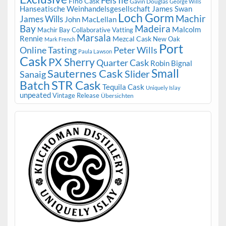
Fino Cask
Gavin Douglas
George Wills
Hanseatische Weinhandelsgesellschaft
James Swan
Loch Gorm
Machir
James Wills
John MacLellan
Bay
Madeira
Malcolm
Machir Bay Collaborative Vatting
Marsala
Rennie
Mezcal Cask
New Oak
Mark French
Port
Peter Wills
Online Tasting
Paula Lawson
Cask
PX Sherry
Quarter Cask
Robin Bignal
Small
Sauternes Cask
Slider
Sanaig
STR Cask
Batch
Tequila Cask
Uniquely Islay
unpeated
Vintage Release
Übersichten