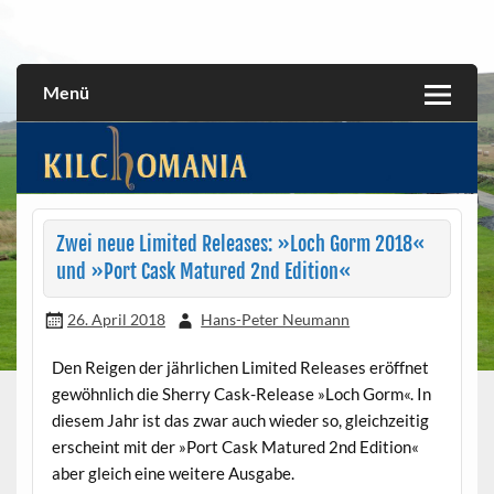
Skip
to
All about the Kilchoman distillery and its whiskies
kilchomania.com
content
Menü
Zwei neue Limited Releases: »Loch Gorm 2018«
und »Port Cask Matured 2nd Edition«
26. April 2018
Hans-Peter Neumann
Den Reigen der jährlichen Limited Releases eröffnet
gewöhnlich die Sherry Cask-Release »Loch Gorm«. In
diesem Jahr ist das zwar auch wieder so, gleichzeitig
erscheint mit der »Port Cask Matured 2nd Edition«
aber gleich eine weitere Ausgabe.