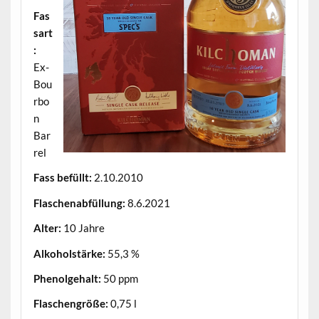
Fas
sart
:
Ex-
Bou
rbo
n
Bar
rel
Fass befüllt:
2.10.2010
Flaschenabfüllung:
8.6.2021
Alter:
10 Jahre
Alkoholstärke:
55,3 %
Phenolgehalt:
50 ppm
Flaschengröße:
0,75 l