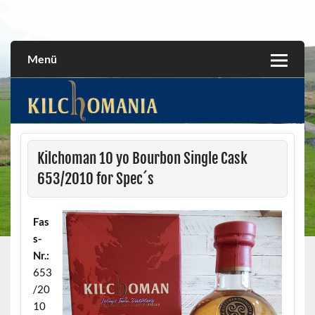
Skip
to
All about the Kilchoman distillery and its whiskies
kilchomania.com
content
Menü
Kilchoman 10 yo Bourbon Single Cask
653/2010 for Spec´s
Fas
s-
Nr.:
653
/20
10