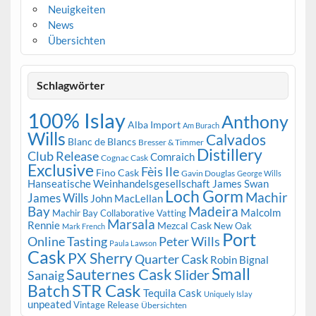
Neuigkeiten
News
Übersichten
Schlagwörter
100% Islay
Anthony
Alba Import
Am Burach
Wills
Calvados
Blanc de Blancs
Bresser & Timmer
Distillery
Club Release
Comraich
Cognac Cask
Exclusive
Fèis Ile
Fino Cask
Gavin Douglas
George Wills
Hanseatische Weinhandelsgesellschaft
James Swan
Loch Gorm
Machir
James Wills
John MacLellan
Bay
Madeira
Malcolm
Machir Bay Collaborative Vatting
Marsala
Rennie
Mezcal Cask
New Oak
Mark French
Port
Peter Wills
Online Tasting
Paula Lawson
Cask
PX Sherry
Quarter Cask
Robin Bignal
Small
Sauternes Cask
Slider
Sanaig
STR Cask
Batch
Tequila Cask
Uniquely Islay
unpeated
Vintage Release
Übersichten