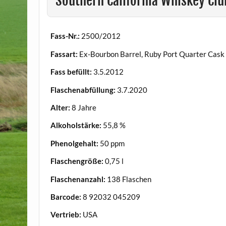
Southern California Whiskey Clu
Fass-Nr.:
2500/2012
Fassart:
Ex-Bourbon Barrel, Ruby Port Quarter Cask 
Fass befüllt:
3.5.2012
Flaschenabfüllung:
3.7.2020
Alter:
8 Jahre
Alkoholstärke:
55,8 %
Phenolgehalt:
50 ppm
Flaschengröße:
0,75 l
Flaschenanzahl:
138 Flaschen
Barcode:
8 92032 045209
Vertrieb:
USA