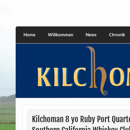
Skip
to
content
kilchomania.com
All about the Kilchoman distillery and its w
Home
Willkommen
News
Chronik
Kilchoman 8 yo Ruby Port Quarte