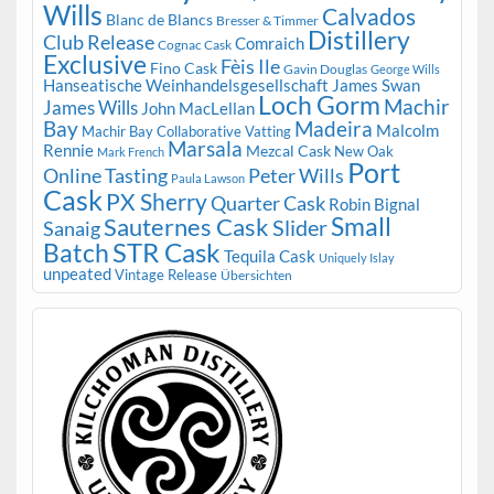
Wills
Calvados
Blanc de Blancs
Bresser & Timmer
Distillery
Club Release
Comraich
Cognac Cask
Exclusive
Fèis Ile
Fino Cask
Gavin Douglas
George Wills
Hanseatische Weinhandelsgesellschaft
James Swan
Loch Gorm
Machir
James Wills
John MacLellan
Bay
Madeira
Malcolm
Machir Bay Collaborative Vatting
Marsala
Rennie
Mezcal Cask
New Oak
Mark French
Port
Peter Wills
Online Tasting
Paula Lawson
Cask
PX Sherry
Quarter Cask
Robin Bignal
Small
Sauternes Cask
Slider
Sanaig
STR Cask
Batch
Tequila Cask
Uniquely Islay
unpeated
Vintage Release
Übersichten