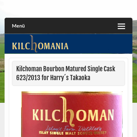
Skip
to
All about the Kilchoman distillery and its whiskies
kilchomania.com
content
Menü
Kilchoman Bourbon Matured Single Cask
623/2013 for Harry´s Takaoka