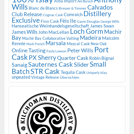
Alba Import
Am Burach
Wills
Calvados
Blanc de Blancs
Bresser & Timmer
Distillery
Club Release
Comraich
Cognac Cask
Exclusive
Fèis Ile
Fino Cask
Gavin Douglas
George Wills
Hanseatische Weinhandelsgesellschaft
James Swan
Loch Gorm
Machir
James Wills
John MacLellan
Bay
Madeira
Malcolm
Machir Bay Collaborative Vatting
Marsala
Rennie
Mezcal Cask
New Oak
Mark French
Port
Peter Wills
Online Tasting
Paula Lawson
Cask
PX Sherry
Quarter Cask
Robin Bignal
Small
Sauternes Cask
Slider
Sanaig
STR Cask
Batch
Tequila Cask
Uniquely Islay
unpeated
Vintage Release
Übersichten