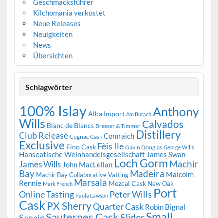
Geschmacksführer
Kilchomania verkostet
Neue Releases
Neuigkeiten
News
Übersichten
Schlagwörter
100% Islay
Anthony
Alba Import
Am Burach
Wills
Calvados
Blanc de Blancs
Bresser & Timmer
Distillery
Club Release
Comraich
Cognac Cask
Exclusive
Fèis Ile
Fino Cask
Gavin Douglas
George Wills
Hanseatische Weinhandelsgesellschaft
James Swan
Loch Gorm
Machir
James Wills
John MacLellan
Bay
Madeira
Malcolm
Machir Bay Collaborative Vatting
Marsala
Rennie
Mezcal Cask
New Oak
Mark French
Port
Peter Wills
Online Tasting
Paula Lawson
Cask
PX Sherry
Quarter Cask
Robin Bignal
Small
Sauternes Cask
Slider
Sanaig