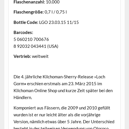
Flaschenanzahl:
10.000
Flaschengröße:
0,7 l / 0,75 l
Bottle Code:
LGO 23.03.15 11/15
Barcodes:
5 060210 700676
8 92032 043441 (USA)
Vertrieb:
weltweit
.
Die 4. jährliche Kilchoman-Sherry-Release »Loch
Gorm
«
erschien erstmals am 23. März 2015 im
Kilchoman Online Shop und kurze Zeit später bei den
Händlern.
Komponiert aus Fässern, die 2009 und 2010 gefüllt
wurden ist er nur leicht älter als die vorjährige
Version, nämlich etwas über 5 Jahre. Der Unterschied
besteht in der teilweisen Verwendung von Oloroso