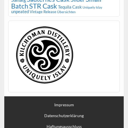
STR Cask
Batch
Tequila Cask
Uniquely Islay
unpeated
Vintage Release
Übersichten
Impressum
Datenschutzerklärung
Haftungsausschluss