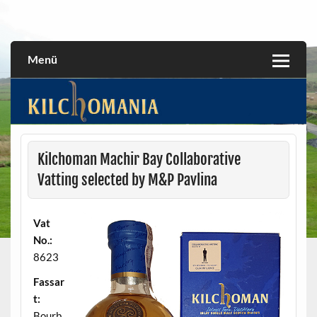
Skip
to
All about the Kilchoman distillery and its whiskies
kilchomania.com
content
Menü
Kilchoman Machir Bay Collaborative
Vatting selected by M&P Pavlina
Vat
No.:
8623
Fassar
t:
Bourb