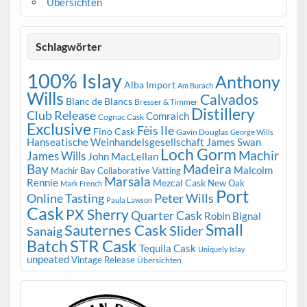
Übersichten
Schlagwörter
100% Islay
Anthony
Alba Import
Am Burach
Wills
Calvados
Blanc de Blancs
Bresser & Timmer
Distillery
Club Release
Comraich
Cognac Cask
Exclusive
Fèis Ile
Fino Cask
Gavin Douglas
George Wills
Hanseatische Weinhandelsgesellschaft
James Swan
Loch Gorm
Machir
James Wills
John MacLellan
Bay
Madeira
Malcolm
Machir Bay Collaborative Vatting
Marsala
Rennie
Mezcal Cask
New Oak
Mark French
Port
Peter Wills
Online Tasting
Paula Lawson
Cask
PX Sherry
Quarter Cask
Robin Bignal
Small
Sauternes Cask
Slider
Sanaig
STR Cask
Batch
Tequila Cask
Uniquely Islay
unpeated
Vintage Release
Übersichten