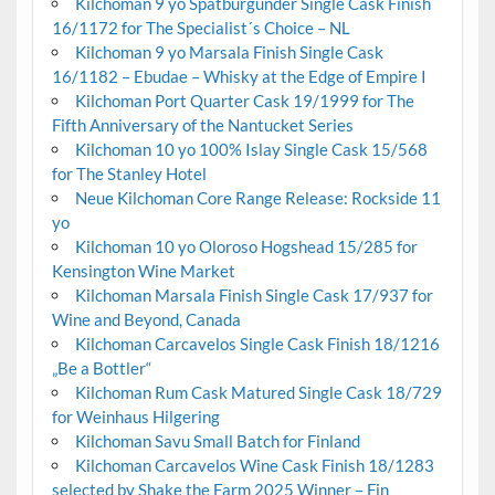
Kilchoman 9 yo Spätburgunder Single Cask Finish
16/1172 for The Specialist´s Choice – NL
Kilchoman 9 yo Marsala Finish Single Cask
16/1182 – Ebudae – Whisky at the Edge of Empire I
Kilchoman Port Quarter Cask 19/1999 for The
Fifth Anniversary of the Nantucket Series
Kilchoman 10 yo 100% Islay Single Cask 15/568
for The Stanley Hotel
Neue Kilchoman Core Range Release: Rockside 11
yo
Kilchoman 10 yo Oloroso Hogshead 15/285 for
Kensington Wine Market
Kilchoman Marsala Finish Single Cask 17/937 for
Wine and Beyond, Canada
Kilchoman Carcavelos Single Cask Finish 18/1216
„Be a Bottler“
Kilchoman Rum Cask Matured Single Cask 18/729
for Weinhaus Hilgering
Kilchoman Savu Small Batch for Finland
Kilchoman Carcavelos Wine Cask Finish 18/1283
selected by Shake the Farm 2025 Winner – Fin