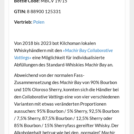
Bottle Code:
MBCV 19/15
GTIN:
8 88900 125331
Vertrieb:
Polen
.
Von 2018 bis 2023 bot Kilchoman lokalen
Whiskyhändlern mit den
»Machir Bay Collaborative
Vattings«
eine Möglichkeit für individualisierte
Abfüllungen des Standard-Whiskies
Machir Bay
an.
Abweichend von der normalen Fass-
Zusammensetzung des
Machir Bay
von 90% Bourbon
und 10% Oloroso Sherry, konnten sich die Händler bei
den
Collaborative Vattings
eine von vier verschiedenen
Varianten mit etwas veränderten Proportionen
aussuchen: 95% Bourbon / 5% Sherry, 92,5% Bourbon
/ 7,5% Sherry, 87,5% Bourbon / 12,5% Sherry oder
85% Bourbon / 15% Sherryfass gereifter Whisky. Der
Alkoholgehalt betrug wie bei den „normalen“
Machir