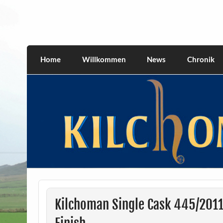
Skip
to
content
kilchomania.com
All about the Kilchoman distillery and its w
Home
Willkommen
News
Chronik
Kilchoman Single Cask 445/201