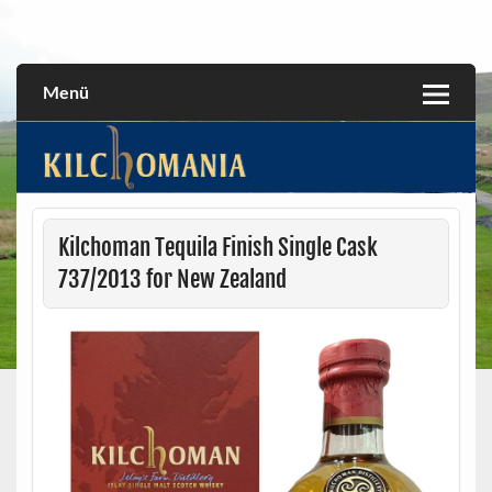
Skip
to
All about the Kilchoman distillery and its whiskies
kilchomania.com
content
Menü
Kilchoman Tequila Finish Single Cask
737/2013 for New Zealand