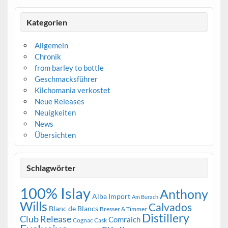
Kategorien
Allgemein
Chronik
from barley to bottle
Geschmacksführer
Kilchomania verkostet
Neue Releases
Neuigkeiten
News
Übersichten
Schlagwörter
100% Islay
Anthony
Alba Import
Am Burach
Wills
Calvados
Blanc de Blancs
Bresser & Timmer
Distillery
Club Release
Comraich
Cognac Cask