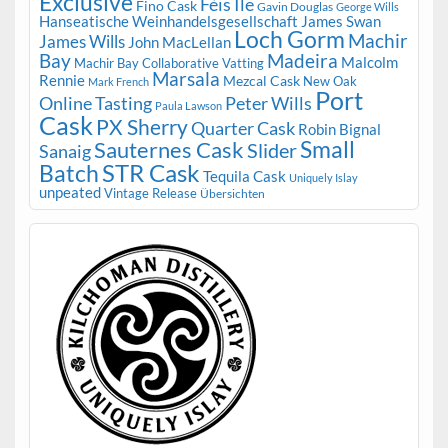
Exclusive
Fèis Ile
Fino Cask
Gavin Douglas
George Wills
Hanseatische Weinhandelsgesellschaft
James Swan
Loch Gorm
Machir
James Wills
John MacLellan
Bay
Madeira
Malcolm
Machir Bay Collaborative Vatting
Marsala
Rennie
Mezcal Cask
New Oak
Mark French
Port
Peter Wills
Online Tasting
Paula Lawson
Cask
PX Sherry
Quarter Cask
Robin Bignal
Small
Sauternes Cask
Slider
Sanaig
STR Cask
Batch
Tequila Cask
Uniquely Islay
unpeated
Vintage Release
Übersichten