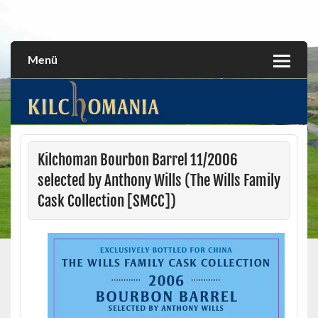
Skip
to
All about the Kilchoman distillery and its whiskies
kilchomania.com
content
Menü
Kilchoman Bourbon Barrel 11/2006
selected by Anthony Wills (The Wills Family
Cask Collection [SMCC])