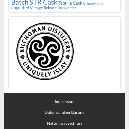
STR Cask
Batch
Tequila Cask
Uniquely Islay
unpeated
Vintage Release
Übersichten
Impressum
Datenschutzerklärung
Haftungsausschluss