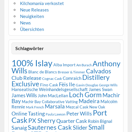
Kilchomania verkostet
Neue Releases
Neuigkeiten
News
Übersichten
Schlagwörter
100% Islay
Anthony
Alba Import
Am Burach
Wills
Calvados
Blanc de Blancs
Bresser & Timmer
Distillery
Club Release
Comraich
Cognac Cask
Exclusive
Fèis Ile
Fino Cask
Gavin Douglas
George Wills
Hanseatische Weinhandelsgesellschaft
James Swan
Loch Gorm
Machir
James Wills
John MacLellan
Bay
Madeira
Malcolm
Machir Bay Collaborative Vatting
Marsala
Rennie
Mezcal Cask
New Oak
Mark French
Port
Peter Wills
Online Tasting
Paula Lawson
Cask
PX Sherry
Quarter Cask
Robin Bignal
Small
Sauternes Cask
Slider
Sanaig