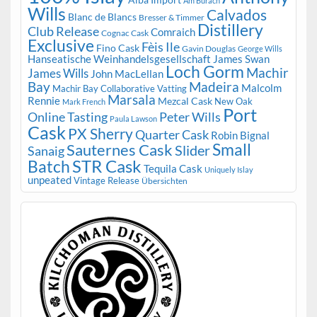
Am Burach
Wills
Calvados
Blanc de Blancs
Bresser & Timmer
Distillery
Club Release
Comraich
Cognac Cask
Exclusive
Fèis Ile
Fino Cask
Gavin Douglas
George Wills
Hanseatische Weinhandelsgesellschaft
James Swan
Loch Gorm
Machir
James Wills
John MacLellan
Bay
Madeira
Malcolm
Machir Bay Collaborative Vatting
Marsala
Rennie
Mezcal Cask
New Oak
Mark French
Port
Peter Wills
Online Tasting
Paula Lawson
Cask
PX Sherry
Quarter Cask
Robin Bignal
Small
Sauternes Cask
Slider
Sanaig
STR Cask
Batch
Tequila Cask
Uniquely Islay
unpeated
Vintage Release
Übersichten