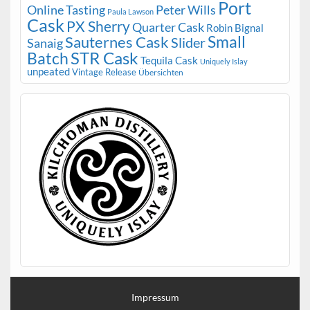
Port
Peter Wills
Online Tasting
Paula Lawson
Cask
PX Sherry
Quarter Cask
Robin Bignal
Small
Sauternes Cask
Slider
Sanaig
STR Cask
Batch
Tequila Cask
Uniquely Islay
unpeated
Vintage Release
Übersichten
Impressum