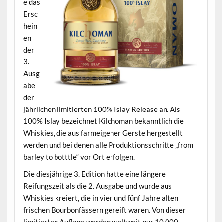
e das
Ersc
hein
en
der
3.
Ausg
abe
der
jährlichen limitierten 100% Islay Release an. Als
100% Islay bezeichnet Kilchoman bekanntlich die
Whiskies, die aus farmeigener Gerste hergestellt
werden und bei denen alle Produktionsschritte „from
barley to botttle“ vor Ort erfolgen.
Die diesjährige 3. Edition hatte eine längere
Reifungszeit als die 2. Ausgabe und wurde aus
Whiskies kreiert, die in vier und fünf Jahre alten
frischen Bourbonfässern gereift waren. Von dieser
limitierten Auflage werden weltweit nur 10.000