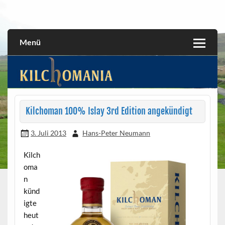
Skip
to
All about the Kilchoman distillery and its whiskies
kilchomania.com
content
Menü
Kilchoman 100% Islay 3rd Edition angekündigt
3. Juli 2013
Hans-Peter Neumann
Kilch
oma
n
künd
igte
heut