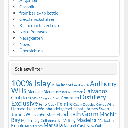
Allgemein
Chronik
from barley to bottle
Geschmacksführer
Kilchomania verkostet
Neue Releases
Neuigkeiten
News
Übersichten
Schlagwörter
100% Islay
Anthony
Alba Import
Am Burach
Wills
Calvados
Blanc de Blancs
Bresser & Timmer
Distillery
Club Release
Comraich
Cognac Cask
Exclusive
Fèis Ile
Fino Cask
Gavin Douglas
George Wills
Hanseatische Weinhandelsgesellschaft
James Swan
Loch Gorm
Machir
James Wills
John MacLellan
Bay
Madeira
Malcolm
Machir Bay Collaborative Vatting
Marsala
Rennie
Mezcal Cask
New Oak
Mark French