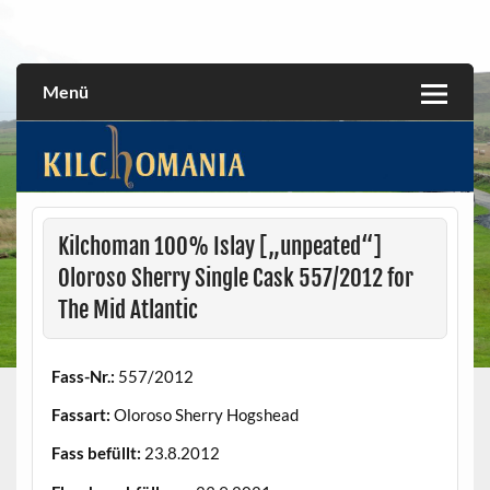
Skip
to
All about the Kilchoman distillery and its whiskies
kilchomania.com
content
Menü
Kilchoman 100% Islay [„unpeated“]
Oloroso Sherry Single Cask 557/2012 for
The Mid Atlantic
Fass-Nr.:
557/2012
Fassart:
Oloroso Sherry Hogshead
Fass befüllt:
23.8.2012