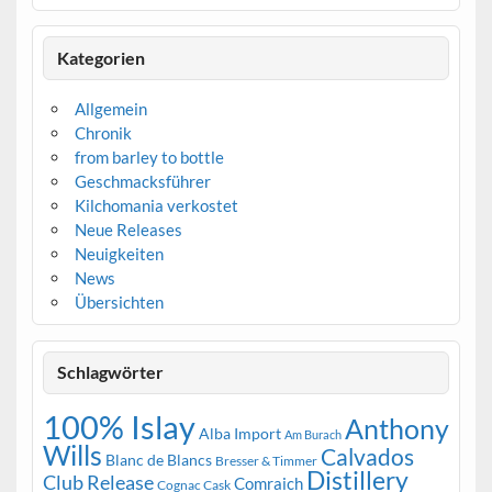
Kategorien
Allgemein
Chronik
from barley to bottle
Geschmacksführer
Kilchomania verkostet
Neue Releases
Neuigkeiten
News
Übersichten
Schlagwörter
100% Islay
Anthony
Alba Import
Am Burach
Wills
Calvados
Blanc de Blancs
Bresser & Timmer
Distillery
Club Release
Comraich
Cognac Cask