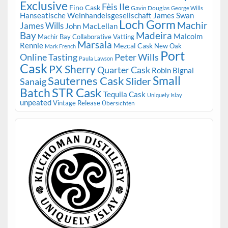
Exclusive
Fèis Ile
Fino Cask
Gavin Douglas
George Wills
Hanseatische Weinhandelsgesellschaft
James Swan
Loch Gorm
Machir
James Wills
John MacLellan
Bay
Madeira
Malcolm
Machir Bay Collaborative Vatting
Marsala
Rennie
Mezcal Cask
New Oak
Mark French
Port
Peter Wills
Online Tasting
Paula Lawson
Cask
PX Sherry
Quarter Cask
Robin Bignal
Small
Sauternes Cask
Slider
Sanaig
STR Cask
Batch
Tequila Cask
Uniquely Islay
unpeated
Vintage Release
Übersichten