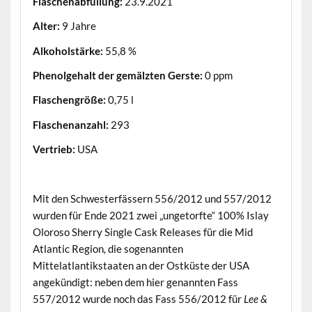
Flaschenabfüllung:
23.9.2021
Alter:
9 Jahre
Alkoholstärke:
55,8 %
Phenolgehalt der gemälzten Gerste:
0 ppm
Flaschengröße:
0,75 l
Flaschenanzahl:
293
Vertrieb:
USA
.
Mit den Schwesterfässern 556/2012 und 557/2012
wurden für Ende 2021 zwei „ungetorfte“ 100% Islay
Oloroso Sherry Single Cask Releases für die Mid
Atlantic Region
,
die sogenannten
Mittelatlantikstaaten an der Ostküste der USA
angekündigt: neben dem hier genannten Fass
557/2012 wurde noch das Fass 556/2012 für
Lee &