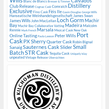
Wills
Calvados
Blanc de Blancs
Bresser & Timmer
Distillery
Club Release
Comraich
Cognac Cask
Exclusive
Fèis Ile
Fino Cask
Gavin Douglas
George Wills
Hanseatische Weinhandelsgesellschaft
James Swan
Loch Gorm
Machir
James Wills
John MacLellan
Bay
Madeira
Malcolm
Machir Bay Collaborative Vatting
Marsala
Rennie
Mezcal Cask
New Oak
Mark French
Port
Peter Wills
Online Tasting
Paula Lawson
Cask
PX Sherry
Quarter Cask
Robin Bignal
Small
Sauternes Cask
Slider
Sanaig
STR Cask
Batch
Tequila Cask
Uniquely Islay
unpeated
Vintage Release
Übersichten