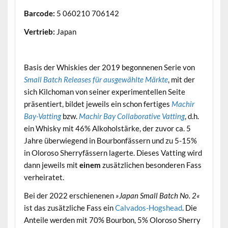
Barcode:
5 060210 706142
Vertrieb:
Japan
.
Basis der Whiskies der 2019 begonnenen Serie von
Small Batch Releases für ausgewählte Märkte
, mit der
sich Kilchoman von seiner experimentellen Seite
präsentiert, bildet jeweils ein schon fertiges
Machir
Bay-Vatting
bzw.
Machir Bay Collaborative Vatting
, d.h.
ein Whisky mit 46% Alkoholstärke, der zuvor ca. 5
Jahre überwiegend in Bourbonfässern und zu 5-15%
in Oloroso Sherryfässern lagerte. Dieses Vatting wird
dann jeweils mit
einem
zusätzlichen besonderen Fass
verheiratet.
Bei der 2022 erschienenen
»Japan Small Batch No. 2«
ist das zusätzliche Fass ein
Calvados-Hogshead
. Die
Anteile werden mit 70% Bourbon, 5% Oloroso Sherry