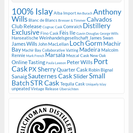
100% Islay
Anthony
Alba Import
Am Burach
Wills
Calvados
Blanc de Blancs
Bresser & Timmer
Distillery
Club Release
Comraich
Cognac Cask
Exclusive
Fèis Ile
Fino Cask
Gavin Douglas
George Wills
Hanseatische Weinhandelsgesellschaft
James Swan
Loch Gorm
Machir
James Wills
John MacLellan
Bay
Madeira
Malcolm
Machir Bay Collaborative Vatting
Marsala
Rennie
Mezcal Cask
New Oak
Mark French
Port
Peter Wills
Online Tasting
Paula Lawson
Cask
PX Sherry
Quarter Cask
Robin Bignal
Small
Sauternes Cask
Slider
Sanaig
STR Cask
Batch
Tequila Cask
Uniquely Islay
unpeated
Vintage Release
Übersichten