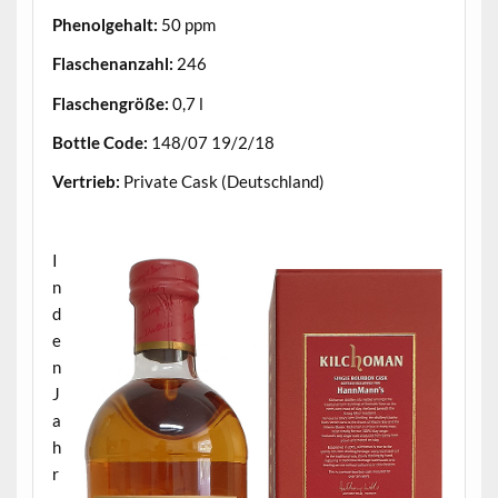
Phenolgehalt:
50 ppm
Flaschenanzahl:
246
Flaschengröße:
0,7 l
Bottle Code:
148/07 19/2/18
Vertrieb:
Private Cask (Deutschland)
.
I
n
d
e
n
J
a
h
r