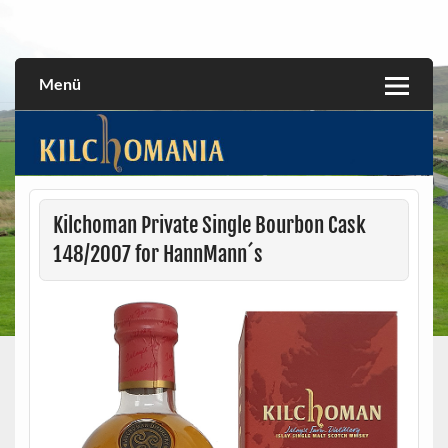
Skip
to
All about the Kilchoman distillery and its whiskies
kilchomania.com
content
Menü
Kilchoman Private Single Bourbon Cask
148/2007 for HannMann´s