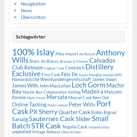
Neuigkeiten
News
Übersichten
Schlagwörter
100% Islay
Anthony
Alba Import
Am Burach
Wills
Calvados
Blanc de Blancs
Bresser & Timmer
Distillery
Club Release
Comraich
Cognac Cask
Exclusive
Fèis Ile
Fino Cask
Gavin Douglas
George Wills
Hanseatische Weinhandelsgesellschaft
James Swan
Loch Gorm
Machir
James Wills
John MacLellan
Bay
Madeira
Malcolm
Machir Bay Collaborative Vatting
Marsala
Rennie
Mezcal Cask
New Oak
Mark French
Port
Peter Wills
Online Tasting
Paula Lawson
Cask
PX Sherry
Quarter Cask
Robin Bignal
Small
Sauternes Cask
Slider
Sanaig
STR Cask
Batch
Tequila Cask
Uniquely Islay
unpeated
Vintage Release
Übersichten