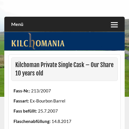
Skip
to
All about the Kilchoman distillery and its whiskies
kilchomania.com
content
Menü
Kilchoman Private Single Cask – Our Share
10 years old
Fass-Nr.:
213/2007
Fassart:
Ex-Bourbon Barrel
Fass befüllt:
25.7.2007
Flaschenabfüllung:
14.8.2017