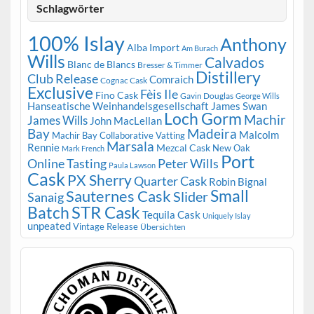
Schlagwörter
100% Islay
Anthony
Alba Import
Am Burach
Wills
Calvados
Blanc de Blancs
Bresser & Timmer
Distillery
Club Release
Comraich
Cognac Cask
Exclusive
Fèis Ile
Fino Cask
Gavin Douglas
George Wills
Hanseatische Weinhandelsgesellschaft
James Swan
Loch Gorm
Machir
James Wills
John MacLellan
Bay
Madeira
Malcolm
Machir Bay Collaborative Vatting
Marsala
Rennie
Mezcal Cask
New Oak
Mark French
Port
Peter Wills
Online Tasting
Paula Lawson
Cask
PX Sherry
Quarter Cask
Robin Bignal
Small
Sauternes Cask
Slider
Sanaig
STR Cask
Batch
Tequila Cask
Uniquely Islay
unpeated
Vintage Release
Übersichten