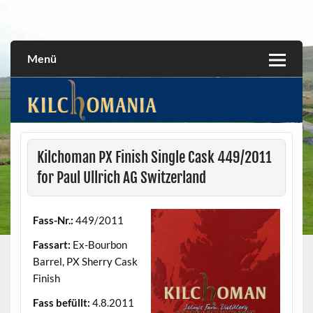
Skip
to
All about the Kilchoman distillery and its whiskies
kilchomania.com
content
Menü
Kilchoman PX Finish Single Cask 449/2011
for Paul Ullrich AG Switzerland
Fass-Nr.:
449/2011
Fassart:
Ex-Bourbon
Barrel, PX Sherry Cask
Finish
Fass befüllt:
4.8.2011